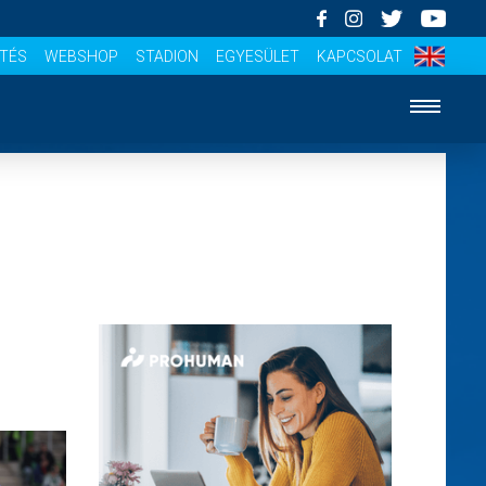
ÍTÉS
WEBSHOP
STADION
EGYESÜLET
KAPCSOLAT