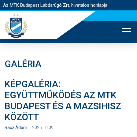
Az MTK Budapest Labdarúgó Zrt. hivatalos honlapja
GALÉRIA
MTK TV
UTÁNPÓTLÁS
NŐI SZAKÁG
KÉPGALÉRIA:
JEGYÉRTÉKESÍTÉS
WEBSHOP
STADION
EGYÜTTMŰKÖDÉS AZ MTK
EGYESÜLET
KAPCSOLAT
BUDAPEST ÉS A MAZSIHISZ
NYITÓLAP
KÖZÖTT
HÍREK
Rácz Ádám
2025.10.09
CSAPATOK