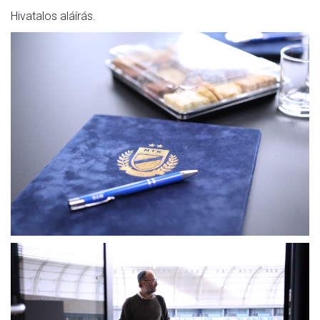
Hivatalos aláírás.
MÉRKŐZÉSEK
KLUB
GALÉRIA
SZURKOLÓI ÉLMÉNYEK
AKKREDITÁCIÓ