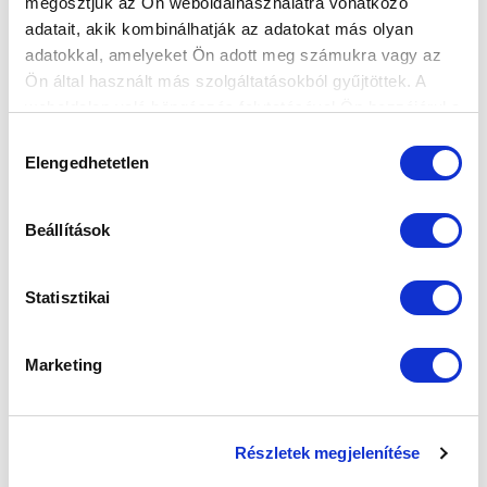
megosztjuk az Ön weboldalhasználatra vonatkozó
adatait, akik kombinálhatják az adatokat más olyan
adatokkal, amelyeket Ön adott meg számukra vagy az
Ön által használt más szolgáltatásokból gyűjtöttek. A
weboldalon való böngészés folytatásával Ön hozzájárul a
sütik használatához.
Hozzájárulás
Elengedhetetlen
kiválasztása
Beállítások
Statisztikai
Marketing
Részletek megjelenítése