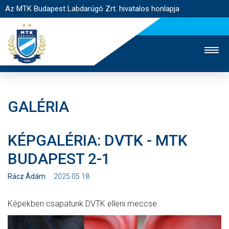
Az MTK Budapest Labdarúgó Zrt. hivatalos honlapja
GALÉRIA
MTK TV
UTÁNPÓTLÁS
NŐI SZAKÁG
KÉPGALÉRIA: DVTK - MTK
JEGYÉRTÉKESÍTÉS
WEBSHOP
STADION
BUDAPEST 2-1
EGYESÜLET
KAPCSOLAT
Rácz Ádám
2025.05.18
NYITÓLAP
Képekben csapatunk DVTK elleni meccse.
HÍREK
CSAPATOK