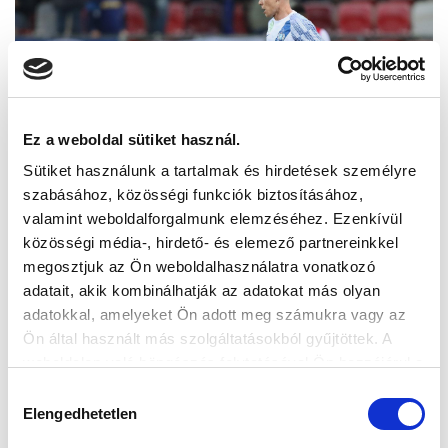
Ez a weboldal sütiket használ.
Sütiket használunk a tartalmak és hirdetések személyre
szabásához, közösségi funkciók biztosításához,
valamint weboldalforgalmunk elemzéséhez. Ezenkívül
közösségi média-, hirdető- és elemező partnereinkkel
megosztjuk az Ön weboldalhasználatra vonatkozó
adatait, akik kombinálhatják az adatokat más olyan
adatokkal, amelyeket Ön adott meg számukra vagy az
Ön által használt más szolgáltatásokból gyűjtöttek. A
weboldalon való böngészés folytatásával Ön hozzájárul a
sütik használatához.
Hozzájárulás
Elengedhetetlen
kiválasztása