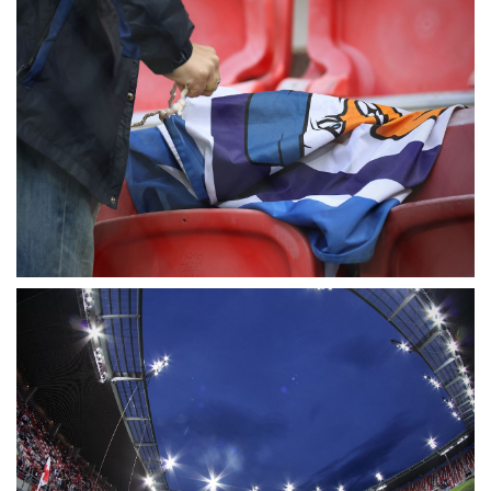
MÉRKŐZÉSEK
KLUB
GALÉRIA
SZURKOLÓI ÉLMÉNYEK
AKKREDITÁCIÓ