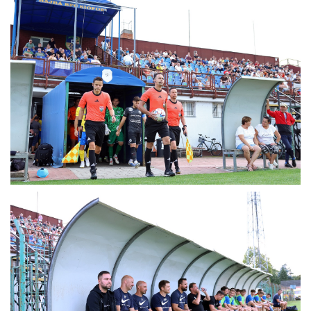
MÉRKŐZÉSEK
KLUB
GALÉRIA
SZURKOLÓI ÉLMÉNYEK
AKKREDITÁCIÓ