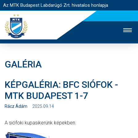
Az MTK Budapest Labdarúgó Zrt. hivatalos honlapja
GALÉRIA
MTK TV
UTÁNPÓTLÁS
NŐI SZAKÁG
KÉPGALÉRIA: BFC SIÓFOK -
JEGYÉRTÉKESÍTÉS
WEBSHOP
STADION
MTK BUDAPEST 1-7
EGYESÜLET
KAPCSOLAT
Rácz Ádám
2025.09.14
NYITÓLAP
A siófoki kupasikerünk képekben.
HÍREK
CSAPATOK