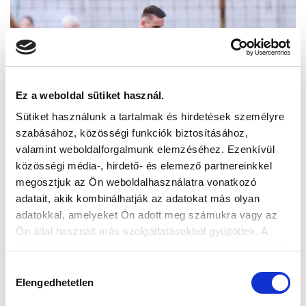
Ez a weboldal sütiket használ.
Sütiket használunk a tartalmak és hirdetések személyre
szabásához, közösségi funkciók biztosításához,
valamint weboldalforgalmunk elemzéséhez. Ezenkívül
közösségi média-, hirdető- és elemező partnereinkkel
megosztjuk az Ön weboldalhasználatra vonatkozó
adatait, akik kombinálhatják az adatokat más olyan
adatokkal, amelyeket Ön adott meg számukra vagy az
Ön által használt más szolgáltatásokból gyűjtöttek. A
weboldalon való böngészés folytatásával Ön hozzájárul a
sütik használatához.
Hozzájárulás
Elengedhetetlen
kiválasztása