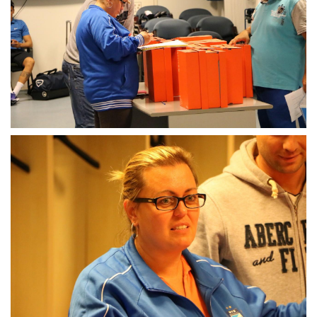
MÉRKŐZÉSEK
KLUB
GALÉRIA
SZURKOLÓI ÉLMÉNYEK
AKKREDITÁCIÓ