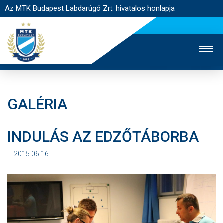
Az MTK Budapest Labdarúgó Zrt. hivatalos honlapja
GALÉRIA
MTK TV
UTÁNPÓTLÁS
NŐI SZAKÁG
INDULÁS AZ EDZŐTÁBORBA
JEGYÉRTÉKESÍTÉS
WEBSHOP
STADION
EGYESÜLET
KAPCSOLAT
2015.06.16
NYITÓLAP
HÍREK
CSAPATOK