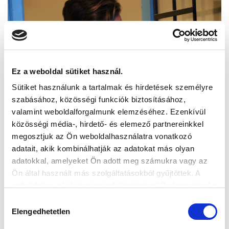
Ez a weboldal sütiket használ.
Sütiket használunk a tartalmak és hirdetések személyre
szabásához, közösségi funkciók biztosításához,
valamint weboldalforgalmunk elemzéséhez. Ezenkívül
közösségi média-, hirdető- és elemező partnereinkkel
megosztjuk az Ön weboldalhasználatra vonatkozó
adatait, akik kombinálhatják az adatokat más olyan
adatokkal, amelyeket Ön adott meg számukra vagy az
Ön által használt más szolgáltatásokból gyűjtöttek. A
weboldalon való böngészés folytatásával Ön hozzájárul a
sütik használatához.
Hozzájárulás
Elengedhetetlen
kiválasztása