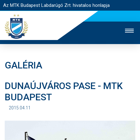
Az MTK Budapest Labdarúgó Zrt. hivatalos honlapja
GALÉRIA
MTK TV
UTÁNPÓTLÁS
NŐI SZAKÁG
DUNAÚJVÁROS PASE - MTK
JEGYÉRTÉKESÍTÉS
WEBSHOP
STADION
BUDAPEST
EGYESÜLET
KAPCSOLAT
2015.04.11
NYITÓLAP
HÍREK
CSAPATOK