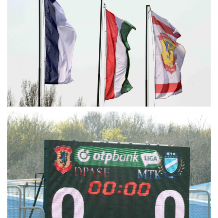
MÉRKŐZÉSEK
KLUB
GALÉRIA
SZURKOLÓI ÉLMÉNYEK
AKKREDITÁCIÓ