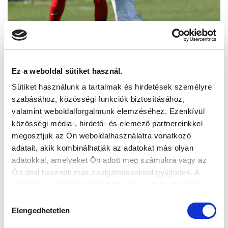
Ez a weboldal sütiket használ.
Sütiket használunk a tartalmak és hirdetések személyre
szabásához, közösségi funkciók biztosításához,
valamint weboldalforgalmunk elemzéséhez. Ezenkívül
közösségi média-, hirdető- és elemező partnereinkkel
megosztjuk az Ön weboldalhasználatra vonatkozó
adatait, akik kombinálhatják az adatokat más olyan
adatokkal, amelyeket Ön adott meg számukra vagy az
Ön által használt más szolgáltatásokból gyűjtöttek. A
weboldalon való böngészés folytatásával Ön hozzájárul a
sütik használatához.
Hozzájárulás
Elengedhetetlen
kiválasztása