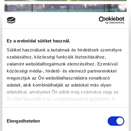
Ez a weboldal sütiket használ.
Sütiket használunk a tartalmak és hirdetések személyre
szabásához, közösségi funkciók biztosításához,
valamint weboldalforgalmunk elemzéséhez. Ezenkívül
közösségi média-, hirdető- és elemező partnereinkkel
megosztjuk az Ön weboldalhasználatra vonatkozó
adatait, akik kombinálhatják az adatokat más olyan
adatokkal, amelyeket Ön adott meg számukra vagy az
Ön által használt más szolgáltatásokból gyűjtöttek. A
weboldalon való böngészés folytatásával Ön hozzájárul a
sütik használatához.
Hozzájárulás
Elengedhetetlen
kiválasztása