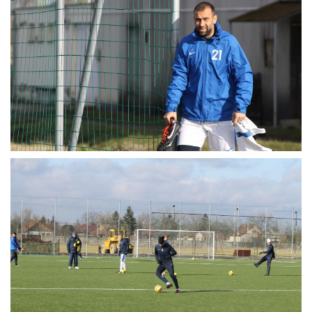
MÉRKŐZÉSEK
KLUB
GALÉRIA
SZURKOLÓI ÉLMÉNYEK
AKKREDITÁCIÓ