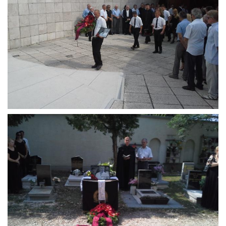
MÉRKŐZÉSEK
KLUB
GALÉRIA
SZURKOLÓI ÉLMÉNYEK
AKKREDITÁCIÓ