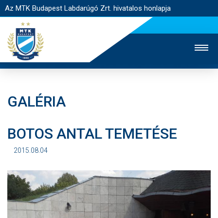
Az MTK Budapest Labdarúgó Zrt. hivatalos honlapja
GALÉRIA
MTK TV
UTÁNPÓTLÁS
NŐI SZAKÁG
BOTOS ANTAL TEMETÉSE
JEGYÉRTÉKESÍTÉS
WEBSHOP
STADION
EGYESÜLET
KAPCSOLAT
2015.08.04
NYITÓLAP
HÍREK
CSAPATOK