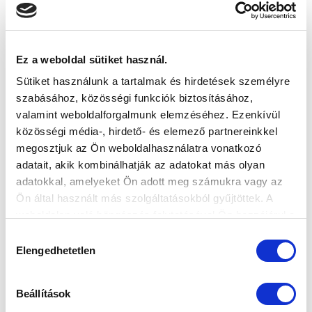
Ez a weboldal sütiket használ.
Sütiket használunk a tartalmak és hirdetések személyre
szabásához, közösségi funkciók biztosításához,
valamint weboldalforgalmunk elemzéséhez. Ezenkívül
közösségi média-, hirdető- és elemező partnereinkkel
megosztjuk az Ön weboldalhasználatra vonatkozó
adatait, akik kombinálhatják az adatokat más olyan
adatokkal, amelyeket Ön adott meg számukra vagy az
Ön által használt más szolgáltatásokból gyűjtöttek. A
weboldalon való böngészés folytatásával Ön hozzájárul a
sütik használatához.
Hozzájárulás
Elengedhetetlen
kiválasztása
Beállítások