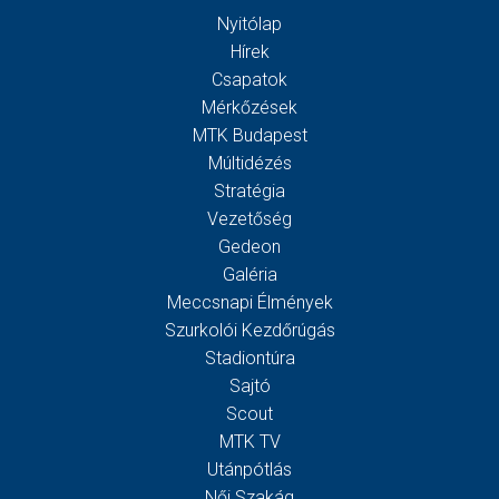
Nyitólap
Hírek
Csapatok
Mérkőzések
MTK Budapest
Múltidézés
Stratégia
Vezetőség
Gedeon
Galéria
Meccsnapi Élmények
Szurkolói Kezdőrúgás
Stadiontúra
Sajtó
Scout
MTK TV
Utánpótlás
Női Szakág