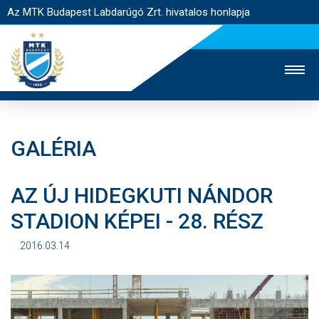
Az MTK Budapest Labdarúgó Zrt. hivatalos honlapja
GALÉRIA
MTK TV
UTÁNPÓTLÁS
NŐI SZAKÁG
AZ ÚJ HIDEGKUTI NÁNDOR
JEGYÉRTÉKESÍTÉS
WEBSHOP
STADION
STADION KÉPEI - 28. RÉSZ
EGYESÜLET
KAPCSOLAT
2016.03.14
NYITÓLAP
HÍREK
CSAPATOK