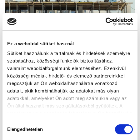
Ez a weboldal sütiket használ.
Sütiket használunk a tartalmak és hirdetések személyre
szabásához, közösségi funkciók biztosításához,
valamint weboldalforgalmunk elemzéséhez. Ezenkívül
közösségi média-, hirdető- és elemező partnereinkkel
megosztjuk az Ön weboldalhasználatra vonatkozó
adatait, akik kombinálhatják az adatokat más olyan
adatokkal, amelyeket Ön adott meg számukra vagy az
Ön által használt más szolgáltatásokból gyűjtöttek. A
weboldalon való böngészés folytatásával Ön hozzájárul a
sütik használatához.
Hozzájárulás
Elengedhetetlen
kiválasztása