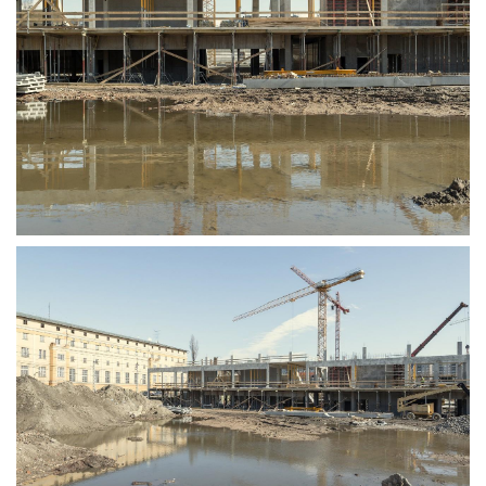
MÉRKŐZÉSEK
KLUB
GALÉRIA
SZURKOLÓI ÉLMÉNYEK
AKKREDITÁCIÓ