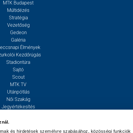
MTK Budapest
Múltidézés
Stratégia
Vezetőség
Gedeon
Galéria
eccsnapi Élmények
zurkolói Kezdőrúgás
Stadiontúra
Sajtó
Scout
MTK TV
Utánpótlás
Női Szakág
Jegyértékesítés
Webshop
Stadion
znál.
Egyesület
almak és hirdetések személyre szabásához, közösségi funkciók