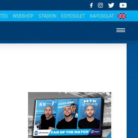
ÍTÉS
WEBSHOP
STADION
EGYESÜLET
KAPCSOLAT