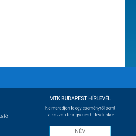
MTK BUDAPEST HÍRLEVÉL
Ne maradjon le egy eseményről sem!
Iratkozzon fel ingyenes hírlevelünkre:
tató