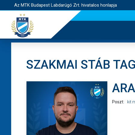
Az MTK Budapest Labdarúgó Zrt. hivatalos honlapja
SZAKMAI STÁB TA
ARA
Poszt:
kit