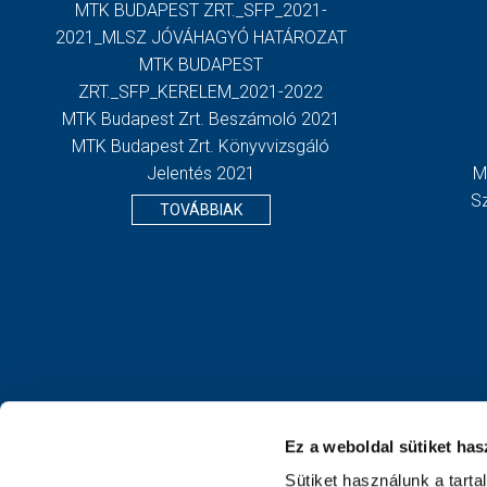
MTK BUDAPEST ZRT._SFP_2021-
2021_MLSZ JÓVÁHAGYÓ HATÁROZAT
MTK BUDAPEST
ZRT._SFP_KERELEM_2021-2022
MTK Budapest Zrt. Beszámoló 2021
MTK Budapest Zrt. Könyvvizsgáló
Jelentés 2021
M
S
TOVÁBBIAK
Ez a weboldal sütiket has
Sütiket használunk a tart