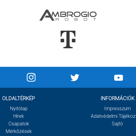
OLDALTÉRKÉP
INFORMÁCIÓK
Nyitólap
Impresszum
Hírek
Adatvédelmi Tájékoz
Csapatok
Sajtó
Mérkőzések