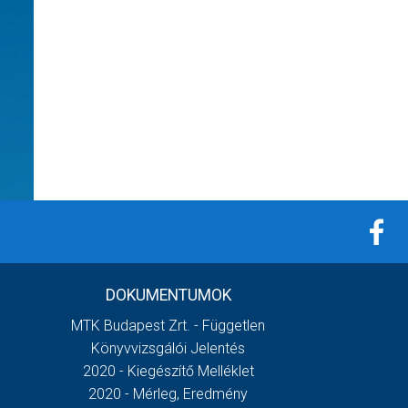
DOKUMENTUMOK
MTK Budapest Zrt. - Független
Könyvvizsgálói Jelentés
2020 - Kiegészítő Melléklet
2020 - Mérleg, Eredmény