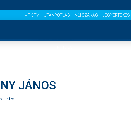
MTK TV
UTÁNPÓTLÁS
NŐI SZAKÁG
JEGYÉRTÉKES
NYITÓLAP
G
HÍREK
NY JÁNOS
CSAPATOK
 menedzser
MÉRKŐZÉSEK
KLUB