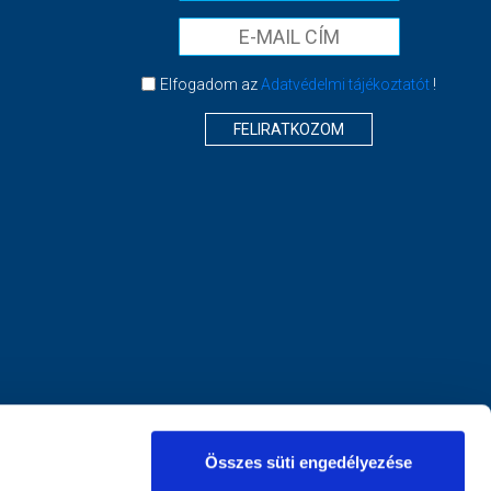
Elfogadom az
Adatvédelmi tájékoztatót
!
FELIRATKOZOM
Összes süti engedélyezése