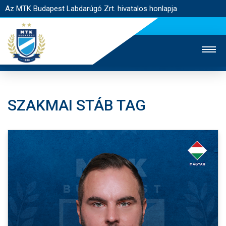
Az MTK Budapest Labdarúgó Zrt. hivatalos honlapja
SZAKMAI STÁB TAG
MTK TV
UTÁNPÓTLÁS
NŐI SZAKÁG
JEGYÉRTÉKESÍTÉS
WEBSHOP
STADION
EGYESÜLET
KAPCSOLAT
NYITÓLAP
HÍREK
CSAPATOK