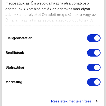
megosztjuk az Ön weboldalhasználatra vonatkozó
adatait, akik kombinálhatják az adatokat más olyan
adatokkal, amelyeket Ön adott meg számukra vagy az
Ön által használt más szolgáltatásokból gyűjtöttek. A
weboldalon való böngészés folytatásával Ön hozzájárul a
sütik használatához.
Hozzájárulás
Elengedhetetlen
kiválasztása
SZPONZOROK
Beállítások
Statisztikai
Marketing
Részletek megjelenítése