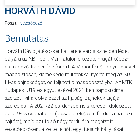
HORVÁTH DÁVID
Poszt:
vezetőedző
Bemutatás
Horváth Dávid játékosként a Ferencváros színeiben lépett
pályára az NB I-ben. Már fiatalon elkezdte magát képezni
és az edzői karrier felé fordult. A Monor felnőtt együttesével
magabiztosan, kiemelkedő mutatókkal nyerte meg az NB
III-as bajnokságot, és feljutott a másodosztályba. Az MTK
Budapest U19-es együttesével 2021-ben bajnoki címet
szerzett, kiharcolva ezzel az Ifjúsági Bajnokok Ligája-
szereplést. A 2021/22-es idényben is sikeresen dolgozott
az U19-es csapat élén (a csapat elsőként fordult a bajnoki
hajrára), majd az utolsó négy fordulóra megbízott
vezetőedzőként átvette felnőtt együttesünk irányítását.