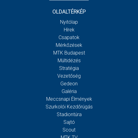
OLDALTÉRKÉP
Nyitólap
Hírek
Csapatok
Mérkőzések
MTK Budapest
Múltidézés
Stratégia
Vezetőség
Gedeon
Galéria
Meccsnapi Élmények
Szurkolói Kezdőrúgás
Stadiontúra
Sajtó
Scout
MTK TV