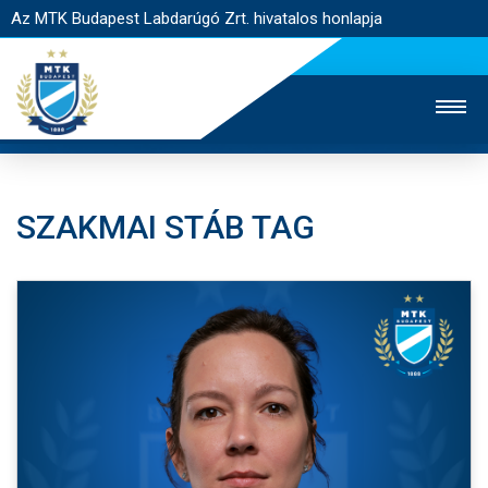
Az MTK Budapest Labdarúgó Zrt. hivatalos honlapja
SZAKMAI STÁB TAG
MTK TV
UTÁNPÓTLÁS
NŐI SZAKÁG
JEGYÉRTÉKESÍTÉS
WEBSHOP
STADION
EGYESÜLET
KAPCSOLAT
NYITÓLAP
HÍREK
CSAPATOK