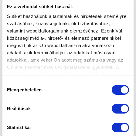
Ez a weboldal sütiket használ.
Sütiket használunk a tartalmak és hirdetések személyre
szabásához, közösségi funkciók biztosításához,
valamint weboldalforgalmunk elemzéséhez. Ezenkívül
közösségi média-, hirdető- és elemező partnereinkkel
megosztjuk az Ön weboldalhasználatra vonatkozó
adatait, akik kombinálhatják az adatokat más olyan
adatokkal, amelyeket Ön adott meg számukra vagy az
Ön által használt más szolgáltatásokból gyűjtöttek. A
weboldalon való böngészés folytatásával Ön hozzájárul a
sütik használatához.
Hozzájárulás
Elengedhetetlen
kiválasztása
Beállítások
Statisztikai