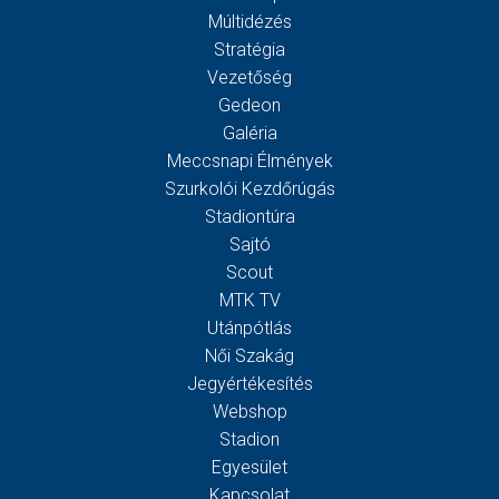
Múltidézés
Stratégia
Vezetőség
Gedeon
Galéria
Meccsnapi Élmények
Szurkolói Kezdőrúgás
Stadiontúra
Sajtó
Scout
MTK TV
Utánpótlás
Női Szakág
Jegyértékesítés
Webshop
Stadion
Egyesület
Kapcsolat