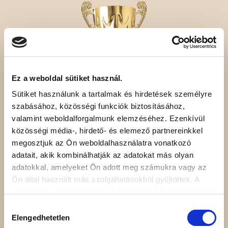
Ez a weboldal sütiket használ.
Sütiket használunk a tartalmak és hirdetések személyre
szabásához, közösségi funkciók biztosításához,
valamint weboldalforgalmunk elemzéséhez. Ezenkívül
2
közösségi média-, hirdető- és elemező partnereinkkel
megosztjuk az Ön weboldalhasználatra vonatkozó
Olimpic Games winner
adatait, akik kombinálhatják az adatokat más olyan
adatokkal, amelyeket Ön adott meg számukra vagy az
Ön által használt más szolgáltatásokból gyűjtöttek. A
weboldalon való böngészés folytatásával Ön hozzájárul a
sütik használatához.
Hozzájárulás
Elengedhetetlen
kiválasztása