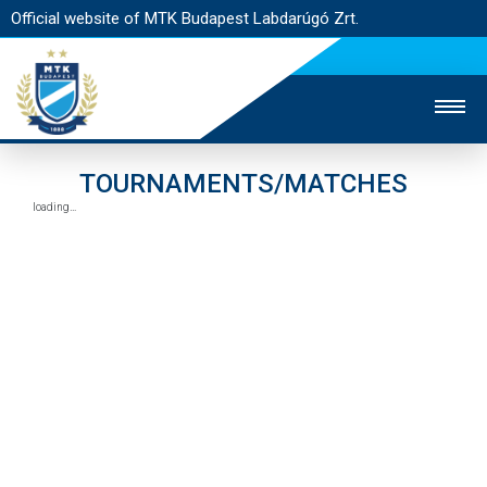
Official website of MTK Budapest Labdarúgó Zrt.
STADIUM
TICKET SALES
CONTACTS
TOURNAMENTS/MATCHES
MAIN PAGE
MTK BUDAPEST
MATCHES
STRATEGY
ACCREDITATION
FAN EXPERIENCES