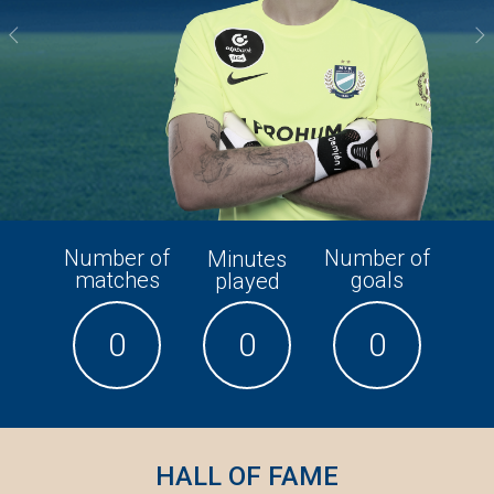
Previous
Ne
Number of
Number of
Minutes
matches
goals
played
0
0
0
HALL OF FAME