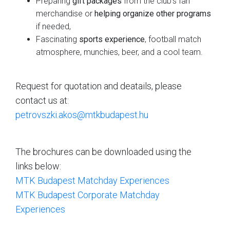
Preparing
gift packages
from the club's fan
merchandise or
helping organize other programs
if needed,
Fascinating
sports experience
, football match
atmosphere, munchies, beer, and a cool team.
Request for quotation and deatails, please
contact us at:
petrovszki.akos@mtkbudapest.hu
The brochures can be downloaded using the
links below:
MTK Budapest Matchday Experiences
MTK Budapest Corporate Matchday
Experiences