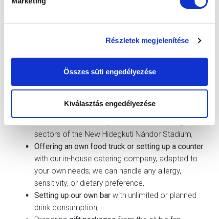
Marketing
Részletek megjelenítése
Összes süti engedélyezése
YOU CAN COUNT ON US FOR:
Kiválasztás engedélyezése
Providing a cozy venue
in downtown Budapest,
either in one of the sky boxes or the seating
sectors of the New Hidegkuti Nándor Stadium,
Offering an own food truck or setting up a counter
with our in-house catering company, adapted to
your own needs; we can handle any allergy,
sensitivity, or dietary preference,
Setting up our own bar
with unlimited or planned
drink consumption,