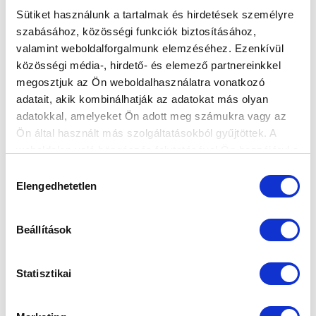
Sütiket használunk a tartalmak és hirdetések személyre
szabásához, közösségi funkciók biztosításához,
valamint weboldalforgalmunk elemzéséhez. Ezenkívül
közösségi média-, hirdető- és elemező partnereinkkel
megosztjuk az Ön weboldalhasználatra vonatkozó
adatait, akik kombinálhatják az adatokat más olyan
adatokkal, amelyeket Ön adott meg számukra vagy az
Ön által használt más szolgáltatásokból gyűjtöttek. A
weboldalon való böngészés folytatásával Ön hozzájárul a
sütik használatához.
Hozzájárulás
Elengedhetetlen
kiválasztása
Beállítások
Statisztikai