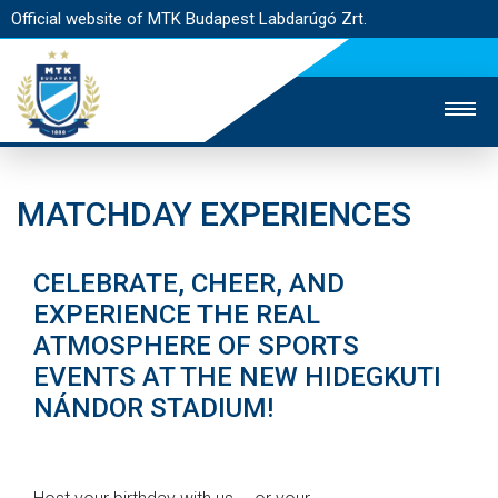
Official website of MTK Budapest Labdarúgó Zrt.
STADIUM
TICKET SALES
CONTACTS
MATCHDAY EXPERIENCES
MAIN PAGE
CELEBRATE, CHEER, AND
MTK BUDAPEST
EXPERIENCE THE REAL
MATCHES
ATMOSPHERE OF SPORTS
EVENTS AT THE NEW HIDEGKUTI
STRATEGY
NÁNDOR STADIUM!
ACCREDITATION
FAN EXPERIENCES