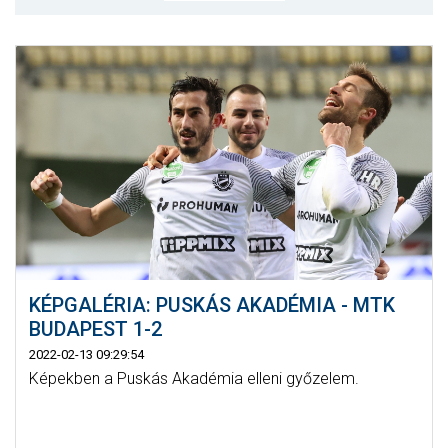
MÉRKŐZÉSEK
KLUB
GALÉRIA
SZURKOLÓI ÉLMÉNYEK
AKKREDITÁCIÓ
KÉPGALÉRIA: PUSKÁS AKADÉMIA - MTK
BUDAPEST 1-2
2022-02-13 09:29:54
Képekben a Puskás Akadémia elleni győzelem.