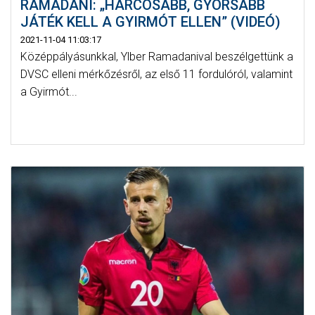
RAMADANI: „HARCOSABB, GYORSABB
JÁTÉK KELL A GYIRMÓT ELLEN” (VIDEÓ)
2021-11-04 11:03:17
Középpályásunkkal, Ylber Ramadanival beszélgettünk a
DVSC elleni mérkőzésről, az első 11 fordulóról, valamint
a Gyirmót...