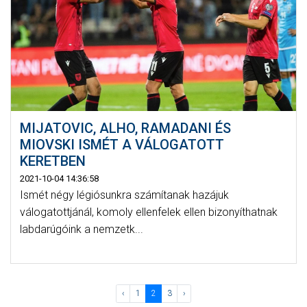
MIJATOVIC, ALHO, RAMADANI ÉS
MIOVSKI ISMÉT A VÁLOGATOTT
KERETBEN
2021-10-04 14:36:58
Ismét négy légiósunkra számítanak hazájuk
válogatottjánál, komoly ellenfelek ellen bizonyíthatnak
labdarúgóink a nemzetk...
‹
1
2
3
›