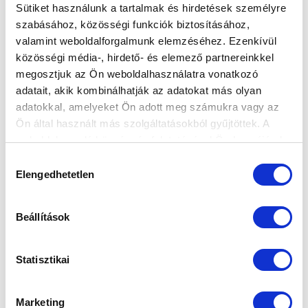
Sütiket használunk a tartalmak és hirdetések személyre
szabásához, közösségi funkciók biztosításához,
valamint weboldalforgalmunk elemzéséhez. Ezenkívül
MIOVSKI DEBÜTÁLT A VÁLOGATOTTBAN,
közösségi média-, hirdető- és elemező partnereinkkel
ALHO IS KEZDŐ VOLT, MIJATOVIC
megosztjuk az Ön weboldalhasználatra vonatkozó
KAPOTT GÓL NÉLKÜL ZÁRT
adatait, akik kombinálhatják az adatokat más olyan
2021-10-10 21:00:00
adatokkal, amelyeket Ön adott meg számukra vagy az
Három játékosunk is pályára lépett pénteken, valamint
Ön által használt más szolgáltatásokból gyűjtöttek. A
szombaton a világbajnoki selejtezőkön.
weboldalon való böngészés folytatásával Ön hozzájárul a
sütik használatához.
Hozzájárulás
Elengedhetetlen
kiválasztása
Beállítások
Statisztikai
Marketing