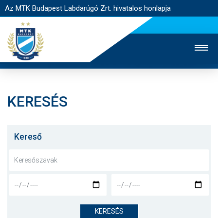
Az MTK Budapest Labdarúgó Zrt. hivatalos honlapja
KERESÉS
MTK TV
UTÁNPÓTLÁS
NŐI SZAKÁG
JEGYÉRTÉKESÍTÉS
WEBSHOP
STADION
Kereső
EGYESÜLET
KAPCSOLAT
NYITÓLAP
HÍREK
KERESÉS
CSAPATOK