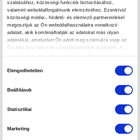
szabásához, közösségi funkciók biztosításához,
valamint weboldalforgalmunk elemzéséhez. Ezenkívül
MISKOLCON LESZÜNK A SEREGHAJTÓ
közösségi média-, hirdető- és elemező partnereinkkel
KOLORCITY KAZINCBARCIKA SC
megosztjuk az Ön weboldalhasználatra vonatkozó
VENDÉGEI - BEMUTATJUK PÉNTEKI
adatait, akik kombinálhatják az adatokat más olyan
ELLENFELÜNKET
adatokkal, amelyeket Ön adott meg számukra vagy az
2026-04-23 12:50:52
Ön által használt más szolgáltatásokból gyűjtöttek. A
A 31. forduló nyitómérkőzését csapatunk vívja a már
weboldalon való böngészés folytatásával Ön hozzájárul a
biztos kieső borsodiak vendégeként.
sütik használatához.
Hozzájárulás
Elengedhetetlen
kiválasztása
Beállítások
Statisztikai
Marketing