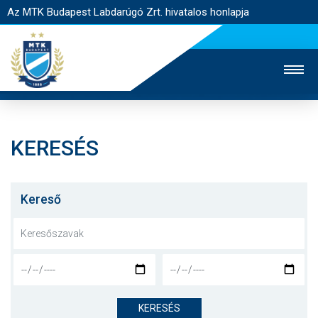
Az MTK Budapest Labdarúgó Zrt. hivatalos honlapja
KERESÉS
MTK TV
UTÁNPÓTLÁS
NŐI SZAKÁG
JEGYÉRTÉKESÍTÉS
WEBSHOP
STADION
Kereső
EGYESÜLET
KAPCSOLAT
NYITÓLAP
HÍREK
KERESÉS
CSAPATOK