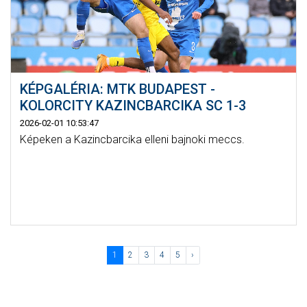
KÉPGALÉRIA: MTK BUDAPEST -
KOLORCITY KAZINCBARCIKA SC 1-3
2026-02-01 10:53:47
Képeken a Kazincbarcika elleni bajnoki meccs.
1
2
3
4
5
›