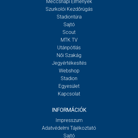
Meccsnapi Élmények
Szurkolói Kezdőrúgás
Stadiontúra
Sajtó
Scout
MTK TV
Utánpótlás
Női Szakág
Jegyértékesítés
Webshop
Stadion
Egyesület
Kapcsolat
INFORMÁCIÓK
Impresszum
Adatvédelmi Tájékoztató
Sajtó