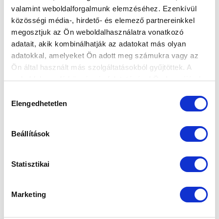
HORVÁTH DÁVID: „LE A KALAPPAL A
valamint weboldalforgalmunk elemzéséhez. Ezenkívül
JÁTÉKOSOK ELŐTT” (VIDEÓ)
közösségi média-, hirdető- és elemező partnereinkkel
2023-09-03 09:10:03
megosztjuk az Ön weboldalhasználatra vonatkozó
Vezetőedzőnk értékelt a DVTK ellen aratott győzelmet
adatait, akik kombinálhatják az adatokat más olyan
követően.
adatokkal, amelyeket Ön adott meg számukra vagy az
Ön által használt más szolgáltatásokból gyűjtöttek. A
weboldalon való böngészés folytatásával Ön hozzájárul a
sütik használatához.
Hozzájárulás
Elengedhetetlen
kiválasztása
Beállítások
Statisztikai
Marketing