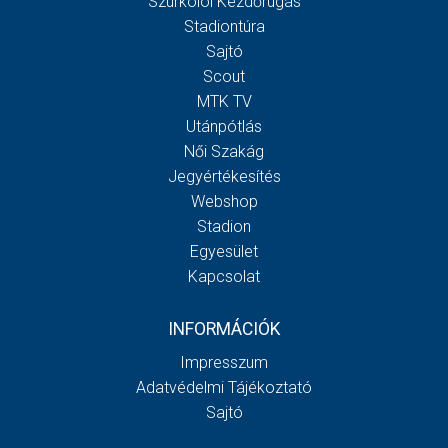
Szurkolói Kezdőrúgás
Stadiontúra
Sajtó
Scout
MTK TV
Utánpótlás
Női Szakág
Jegyértékesítés
Webshop
Stadion
Egyesület
Kapcsolat
INFORMÁCIÓK
Impresszum
Adatvédelmi Tájékoztató
Sajtó