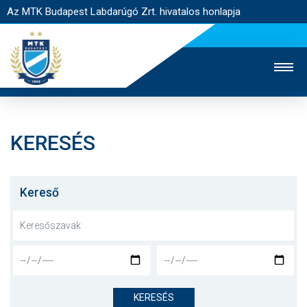
Az MTK Budapest Labdarúgó Zrt. hivatalos honlapja
KERESÉS
MTK TV
UTÁNPÓTLÁS
NŐI SZAKÁG
JEGYÉRTÉKESÍTÉS
WEBSHOP
STADION
Kereső
EGYESÜLET
KAPCSOLAT
NYITÓLAP
HÍREK
KERESÉS
CSAPATOK