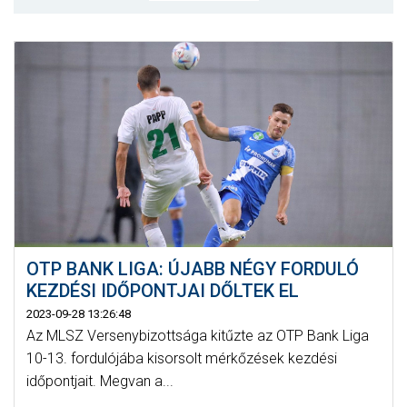
MÉRKŐZÉSEK
KLUB
GALÉRIA
SZURKOLÓI ÉLMÉNYEK
AKKREDITÁCIÓ
OTP BANK LIGA: ÚJABB NÉGY FORDULÓ
KEZDÉSI IDŐPONTJAI DŐLTEK EL
2023-09-28 13:26:48
Az MLSZ Versenybizottsága kitűzte az OTP Bank Liga
10-13. fordulójába kisorsolt mérkőzések kezdési
időpontjait. Megvan a...