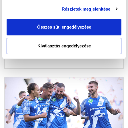
Részletek megjelenítése
MTK BUDAPEST - DVTK 2-1
ÖSSZEFOGLALÓ (VIDEÓ)
2023-09-03 08:31:06
Összes süti engedélyezése
A DVTK elleni győzelem legfontosabb pillanatai.
Kiválasztás engedélyezése