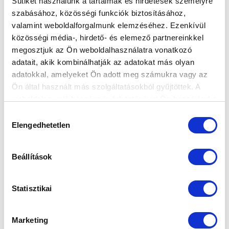
Sütiket használunk a tartalmak és hirdetések személyre
szabásához, közösségi funkciók biztosításához,
valamint weboldalforgalmunk elemzéséhez. Ezenkívül
DEMJÉN: "JÓ ÉRZÉS, HOGY DÍJAZZÁK A
közösségi média-, hirdető- és elemező partnereinkkel
TELJESÍTMÉNYEMET ÉS EZZEL TUDOK
megosztjuk az Ön weboldalhasználatra vonatkozó
SEGÍTENI A CSAPATNAK" (VIDEÓ)
adatait, akik kombinálhatják az adatokat más olyan
2025-04-11 15:21:22
adatokkal, amelyeket Ön adott meg számukra vagy az
Demjén Patrik mutatta be az M4Sport nézői szerint
Ön által használt más szolgáltatásokból gyűjtöttek. A
március hónap legnagyobb védését, az MTK TV
weboldalon való böngészés folytatásával Ön hozzájárul a
nemcsak a hatalmas bravúrr...
sütik használatához.
Hozzájárulás
Elengedhetetlen
kiválasztása
Beállítások
Statisztikai
Marketing