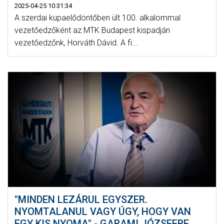
2025-04-25 10:31:34
A szerdai kupaelődöntőben ült 100. alkalommal
vezetőedzőként az MTK Budapest kispadján
vezetőedzőnk, Horváth Dávid. A fi...
"MINDEN LEZÁRUL EGYSZER.
NYOMTALANUL VAGY ÚGY, HOGY VAN
EGY KIS NYOMA" - GARAMI JÓZSEFRE