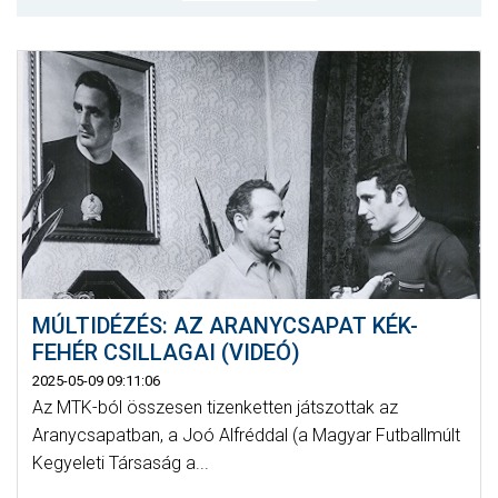
MÉRKŐZÉSEK
KLUB
GALÉRIA
SZURKOLÓI ÉLMÉNYEK
AKKREDITÁCIÓ
MÚLTIDÉZÉS: AZ ARANYCSAPAT KÉK-
FEHÉR CSILLAGAI (VIDEÓ)
2025-05-09 09:11:06
Az MTK-ból összesen tizenketten játszottak az
Aranycsapatban, a Joó Alfréddal (a Magyar Futballmúlt
Kegyeleti Társaság a...