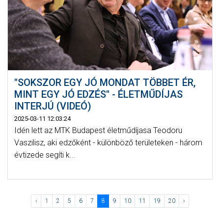
"SOKSZOR EGY JÓ MONDAT TÖBBET ÉR,
MINT EGY JÓ EDZÉS" - ÉLETMŰDÍJAS
INTERJÚ (VIDEÓ)
2025-03-11 12:03:24
Idén lett az MTK Budapest életműdíjasa Teodoru
Vaszilisz, aki edzőként - különböző területeken - három
évtizede segíti k...
‹
1
2
5
6
7
8
9
10
11
19
20
›