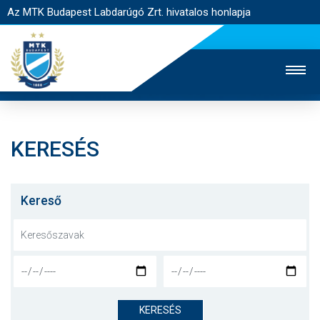
Az MTK Budapest Labdarúgó Zrt. hivatalos honlapja
KERESÉS
MTK TV
UTÁNPÓTLÁS
NŐI SZAKÁG
JEGYÉRTÉKESÍTÉS
WEBSHOP
STADION
Kereső
EGYESÜLET
KAPCSOLAT
NYITÓLAP
HÍREK
KERESÉS
CSAPATOK