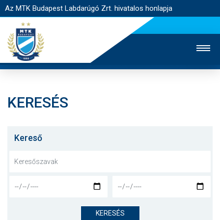
Az MTK Budapest Labdarúgó Zrt. hivatalos honlapja
KERESÉS
MTK TV
UTÁNPÓTLÁS
NŐI SZAKÁG
JEGYÉRTÉKESÍTÉS
WEBSHOP
STADION
Kereső
EGYESÜLET
KAPCSOLAT
NYITÓLAP
HÍREK
KERESÉS
CSAPATOK