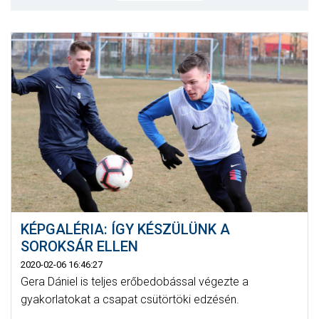
MÉRKŐZÉSEK
KLUB
GALÉRIA
SZURKOLÓI ÉLMÉNYEK
AKKREDITÁCIÓ
KÉPGALÉRIA: ÍGY KÉSZÜLÜNK A
SOROKSÁR ELLEN
2020-02-06 16:46:27
Gera Dániel is teljes erőbedobással végezte a
gyakorlatokat a csapat csütörtöki edzésén.