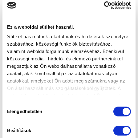
2020-02-05 09:58:52
Fontos tudnivalók az idegenbeli mérkőzésre utazó
drukkereinknek.
Ez a weboldal sütiket használ.
Sütiket használunk a tartalmak és hirdetések személyre
szabásához, közösségi funkciók biztosításához,
valamint weboldalforgalmunk elemzéséhez. Ezenkívül
közösségi média-, hirdető- és elemező partnereinkkel
‹
1
2
3
4
megosztjuk az Ön weboldalhasználatra vonatkozó
adatait, akik kombinálhatják az adatokat más olyan
adatokkal, amelyeket Ön adott meg számukra vagy az
Ön által használt más szolgáltatásokból gyűjtöttek. A
weboldalon való böngészés folytatásával Ön hozzájárul a
sütik használatához.
Hozzájárulás
Elengedhetetlen
kiválasztása
Beállítások