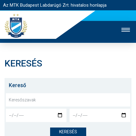
Az MTK Budapest Labdarúgó Zrt. hivatalos honlapja
KERESÉS
MTK TV
UTÁNPÓTLÁS
NŐI SZAKÁG
JEGYÉRTÉKESÍTÉS
WEBSHOP
STADION
Kereső
EGYESÜLET
KAPCSOLAT
NYITÓLAP
HÍREK
KERESÉS
CSAPATOK