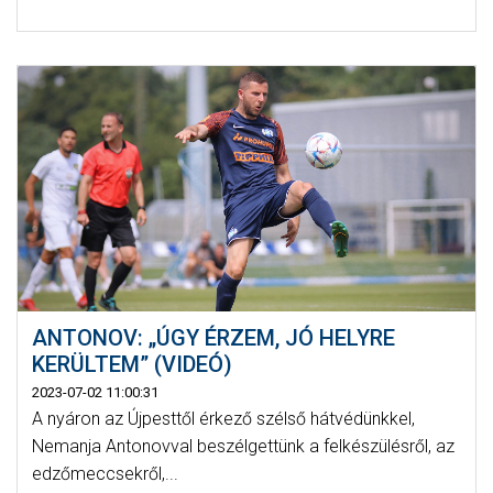
ANTONOV: „ÚGY ÉRZEM, JÓ HELYRE
KERÜLTEM” (VIDEÓ)
2023-07-02 11:00:31
A nyáron az Újpesttől érkező szélső hátvédünkkel,
Nemanja Antonovval beszélgettünk a felkészülésről, az
edzőmeccsekről,...