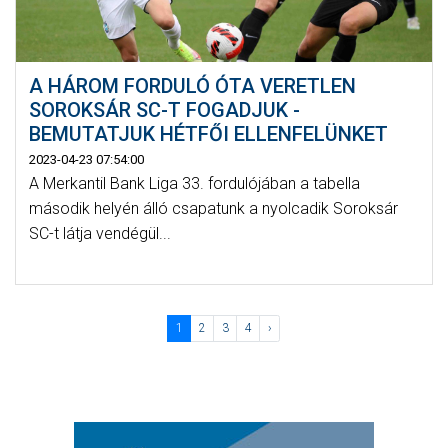
A HÁROM FORDULÓ ÓTA VERETLEN
SOROKSÁR SC-T FOGADJUK -
BEMUTATJUK HÉTFŐI ELLENFELÜNKET
2023-04-23 07:54:00
A Merkantil Bank Liga 33. fordulójában a tabella
második helyén álló csapatunk a nyolcadik Soroksár
SC-t látja vendégül...
1
2
3
4
›