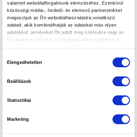
valamint weboldalforgalmunk elemzéséhez. Ezenkívül
ÖSSZEFOGLALÓ (VIDEÓ)
közösségi média-, hirdető- és elemező partnereinkkel
2023-04-25 10:08:37
megosztjuk az Ön weboldalhasználatra vonatkozó
Ez történt a Soroksár elleni meccsen.
adatait, akik kombinálhatják az adatokat más olyan
adatokkal, amelyeket Ön adott meg számukra vagy az
Ön által használt más szolgáltatásokból gyűjtöttek. A
weboldalon való böngészés folytatásával Ön hozzájárul a
sütik használatához.
Hozzájárulás
Elengedhetetlen
kiválasztása
Beállítások
Statisztikai
Marketing