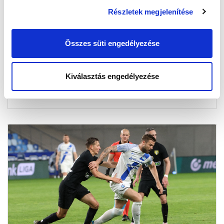
KÉPGALÉRIA: MTK BUDAPEST -
Részletek megjelenítése
SOROKSÁR SC 1-2
2023-04-25 08:31:55
Összes süti engedélyezése
Képekben a Soroksár elleni meccs.
Kiválasztás engedélyezése