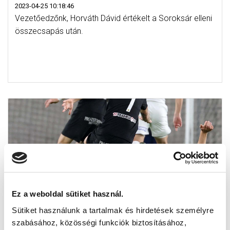
2023-04-25 10:18:46
Vezetőedzőnk, Horváth Dávid értékelt a Soroksár elleni
összecsapás után.
Ez a weboldal sütiket használ.
Sütiket használunk a tartalmak és hirdetések személyre
szabásához, közösségi funkciók biztosításához,
MTK BUDAPEST - SOROKSÁR SC 1-2