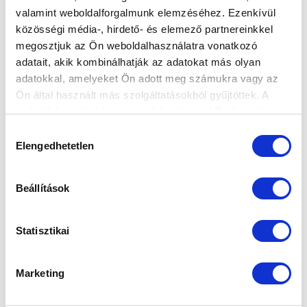
valamint weboldalforgalmunk elemzéséhez. Ezenkívül
FONTOS HETEK ELŐTT ÁLL A CSAPAT
közösségi média-, hirdető- és elemező partnereinkkel
(VIDEÓ)
megosztjuk az Ön weboldalhasználatra vonatkozó
2023-01-02 12:00:00
adatait, akik kombinálhatják az adatokat más olyan
Az MTK TV riportja a felkészülés fontosságáról.
adatokkal, amelyeket Ön adott meg számukra vagy az
Ön által használt más szolgáltatásokból gyűjtöttek. A
weboldalon való böngészés folytatásával Ön hozzájárul a
sütik használatához.
Hozzájárulás
Elengedhetetlen
kiválasztása
Beállítások
Statisztikai
Marketing