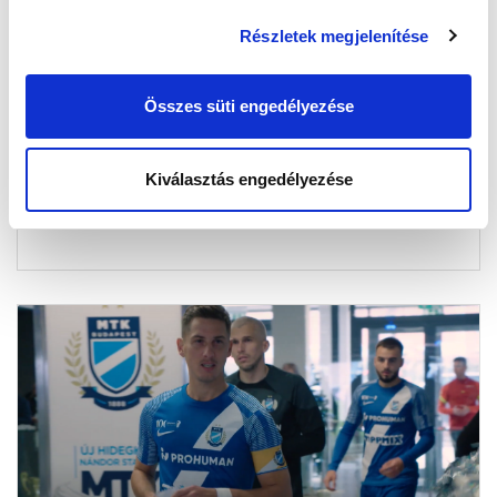
Részletek megjelenítése
NEVETÉSBEN GAZDAG BOLDOG ÚJ ÉVET
KÍVÁNUNK! (VIDEÓ)
Összes süti engedélyezése
2022-12-31 10:13:30
Az MTK TV 2022-es, szilveszteri bakiparádé-
gyűjteménye!
Kiválasztás engedélyezése