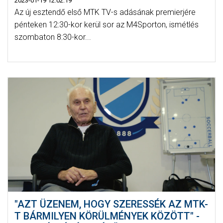
2023-01-19 12:02:19
Az új esztendő első MTK TV-s adásának premierjére
pénteken 12:30-kor kerül sor az M4Sporton, ismétlés
szombaton 8:30-kor...
"AZT ÜZENEM, HOGY SZERESSÉK AZ MTK-
T BÁRMILYEN KÖRÜLMÉNYEK KÖZÖTT" -