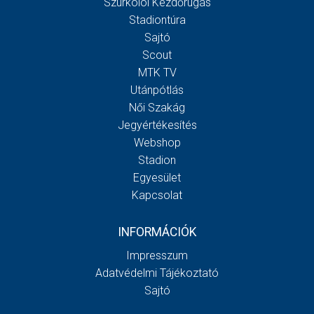
Szurkolói Kezdőrúgás
Stadiontúra
Sajtó
Scout
MTK TV
Utánpótlás
Női Szakág
Jegyértékesítés
Webshop
Stadion
Egyesület
Kapcsolat
INFORMÁCIÓK
Impresszum
Adatvédelmi Tájékoztató
Sajtó