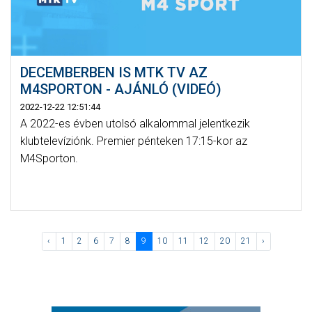
DECEMBERBEN IS MTK TV AZ
M4SPORTON - AJÁNLÓ (VIDEÓ)
2022-12-22 12:51:44
A 2022-es évben utolsó alkalommal jelentkezik
klubtelevíziónk. Premier pénteken 17:15-kor az
M4Sporton.
‹
1
2
6
7
8
9
10
11
12
20
21
›