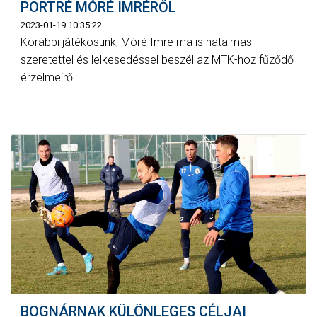
PORTRÉ MÓRÉ IMRÉRŐL
2023-01-19 10:35:22
Korábbi játékosunk, Móré Imre ma is hatalmas
szeretettel és lelkesedéssel beszél az MTK-hoz fűződő
érzelmeiről.
BOGNÁRNAK KÜLÖNLEGES CÉLJAI