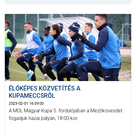
MÉRKŐZÉSEK
KLUB
GALÉRIA
SZURKOLÓI ÉLMÉNYEK
AKKREDITÁCIÓ
ÉLŐKÉPES KÖZVETÍTÉS A
KUPAMECCSRŐL
2023-02-01 16:39:03
A MOL Magyar Kupa 5. fordulójában a Mezőkövesdet
fogadjuk hazai pályán, 18:00-kor.