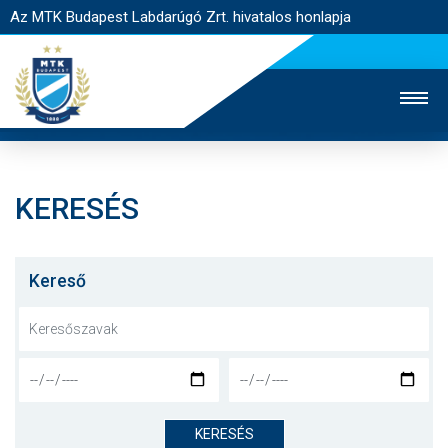
Az MTK Budapest Labdarúgó Zrt. hivatalos honlapja
KERESÉS
MTK TV
UTÁNPÓTLÁS
NŐI SZAKÁG
JEGYÉRTÉKESÍTÉS
WEBSHOP
STADION
Kereső
EGYESÜLET
KAPCSOLAT
NYITÓLAP
HÍREK
KERESÉS
CSAPATOK