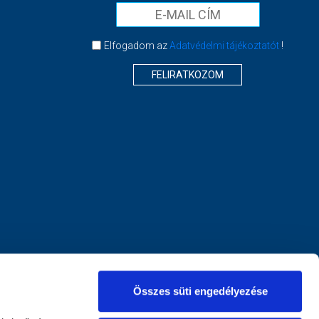
Elfogadom az
Adatvédelmi tájékoztatót
!
FELIRATKOZOM
Összes süti engedélyezése