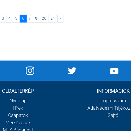
3
4
5
6
7
8
20
21
›
OLDALTÉRKÉP
INFORMÁCIÓK
Nyitólap
Impresszum
Hírek
Adatvédelmi Tájékoz
Csapatok
Sajtó
Mérkőzések
MTK Budapest