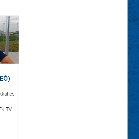
DEÓ)
kkal és
MTK TV