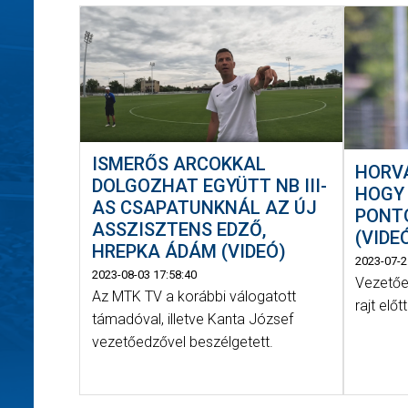
ISMERŐS ARCOKKAL
HORVÁ
DOLGOZHAT EGYÜTT NB III-
HOGY
AS CSAPATUNKNÁL AZ ÚJ
PONT
ASSZISZTENS EDZŐ,
(VIDE
HREPKA ÁDÁM (VIDEÓ)
2023-07-2
2023-08-03 17:58:40
Vezetőe
Az MTK TV a korábbi válogatott
rajt elő
támadóval, illetve Kanta József
vezetőedzővel beszélgetett.