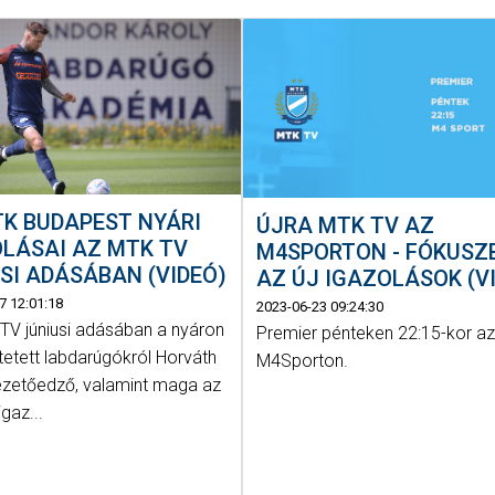
K BUDAPEST NYÁRI
ÚJRA MTK TV AZ
LÁSAI AZ MTK TV
M4SPORTON - FÓKUSZ
SI ADÁSÁBAN (VIDEÓ)
AZ ÚJ IGAZOLÁSOK (V
7 12:01:18
2023-06-23 09:24:30
TV júniusi adásában a nyáron
Premier pénteken 22:15-kor a
tetett labdarúgókról Horváth
M4Sporton.
ezetőedző, valamint maga az
igaz...