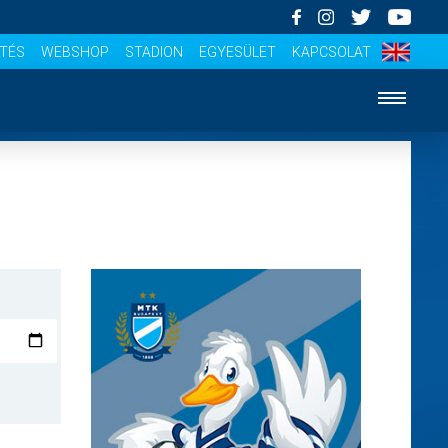
ÍTÉS
WEBSHOP
STADION
EGYESÜLET
KAPCSOLAT