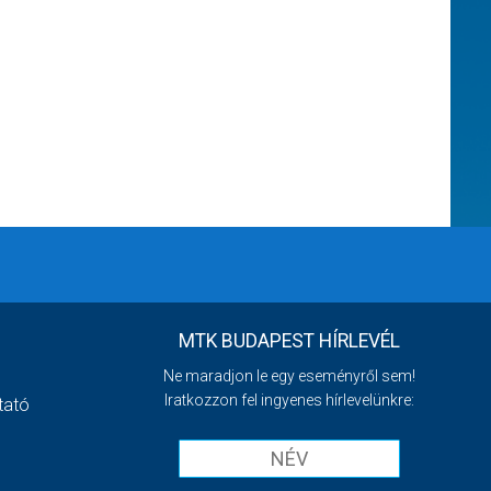
MTK BUDAPEST HÍRLEVÉL
Ne maradjon le egy eseményről sem!
Iratkozzon fel ingyenes hírlevelünkre:
tató