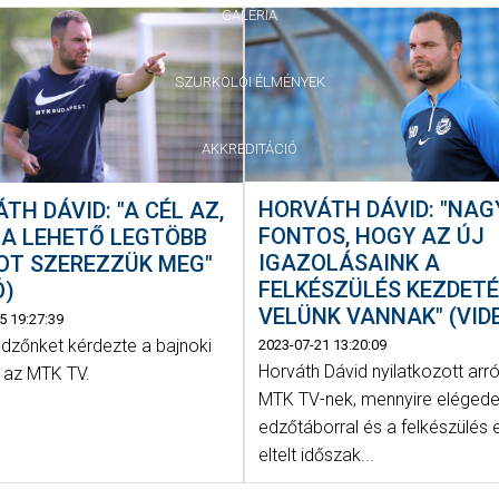
GALÉRIA
SZURKOLÓI ÉLMÉNYEK
AKKREDITÁCIÓ
HORVÁTH DÁVID: "NA
TH DÁVID: "A CÉL AZ,
FONTOS, HOGY AZ ÚJ
 A LEHETŐ LEGTÖBB
IGAZOLÁSAINK A
OT SZEREZZÜK MEG"
FELKÉSZÜLÉS KEZDET
Ó)
VELÜNK VANNAK" (VID
5 19:27:39
dzőnket kérdezte a bajnoki
2023-07-21 13:20:09
Horváth Dávid nyilatkozott arró
tt az MTK TV.
MTK TV-nek, mennyire elégede
edzőtáborral és a felkészülés 
eltelt időszak...