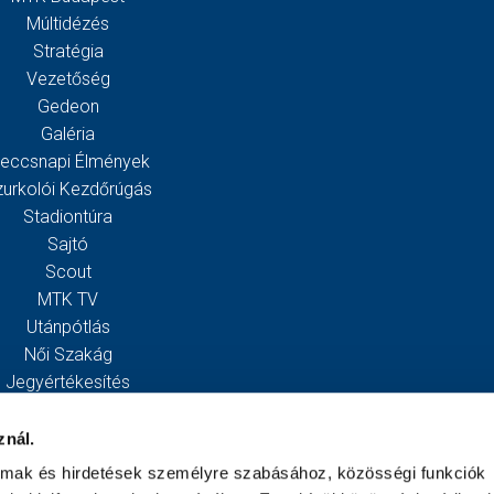
Múltidézés
Stratégia
Vezetőség
Gedeon
Galéria
eccsnapi Élmények
zurkolói Kezdőrúgás
Stadiontúra
Sajtó
Scout
MTK TV
Utánpótlás
Női Szakág
Jegyértékesítés
Webshop
Stadion
znál.
Egyesület
almak és hirdetések személyre szabásához, közösségi funkciók
Kapcsolat