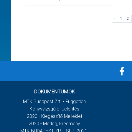
‹
1
2
DOKUMENTUMOK
MTK Budapest Zrt. - Független
Könyvvizsgálói Jelentés
2020 - Kiegészítő Melléklet
2020 - Mérleg, Eredmény
MTK BUDAPEST ZRT._SFP_2021-