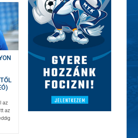
GYON
ÉTŐL
EÓ)
l az
tt az
eddig