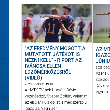
"AZ EREDMÉNY MÖGÖTT A
AZ MT
MUTATOTT JÁTÉKOT IS
IGAZO
NÉZNI KELL" - RIPORT AZ
JÚNIU
IVÁNCSA ELLENI
2023-06-2
EDZŐMÉRKŐZÉSRŐL
Az MTK 
(VIDEÓ)
szerződ
2023-06-30 11:19:43
Dávid v
Az MTK TV-nek Horváth Dávid
egyik új 
vezetőedző, Stieber Zoltán, valamint
az első MTK-s gólját is megszerző új
igazolás, Végh Ben...