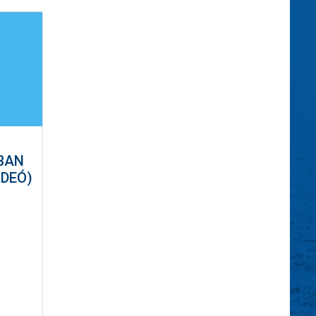
BAN
IDEÓ)
z