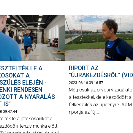
RIPORT AZ
ESZTELTÉK LE A
"ÚJRAKEZDÉSRŐL" (VI
KOSOKAT A
SZÜLÉS ELEJÉN -
2023-06-16 09:16:57
ENKI RENDESEN
Még csak az orvosi vizsgálato
OZOTT A NYARALÁS
a tesztekkel, de elkezdődött a
 IS"
felkészülés az új idényre. Az 
8 09:47:44
riportja az "új...
telték le a játékosainkat a
ezdődő intenzív munka előtt.