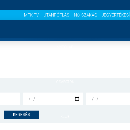
MTK TV
UTÁNPÓTLÁS
NŐI SZAKÁG
JEGYÉRTÉKES
NYITÓLAP
HÍREK
CSAPATOK
MÉRKŐZÉSEK
KERESÉS
KLUB