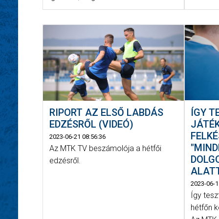
ÍGY T
RIPORT AZ ELSŐ LABDÁS
JÁTÉ
EDZÉSRŐL (VIDEÓ)
FELKÉ
2023-06-21 08:56:36
"MIND
Az MTK TV beszámolója a hétfői
DOLG
edzésről.
ALATT
2023-06-1
Így tesz
hétfőn k