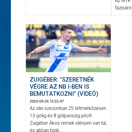
Az MTK T
fázisáról
ZUIGÉBER: "SZERETNÉK
VÉGRE AZ NB I-BEN IS
BEMUTATKOZNI" (VIDEÓ)
2023-05-26 13:22:47
Az idei szezonban 25 tétmérkőzésen
13 gólig és 8 gólpasszig jutott
Zuigéber Ákos remek idényen van túl,
és abban bízik,...