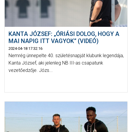
KANTA JÓZSEF: „ÓRIÁSI DOLOG, HOGY A
MAI NAPIG ITT VAGYOK” (VIDEÓ)
2024-04-18 17:32:16
Nemrég ünnepelte 40. születésnapját klubunk legendája,
Kanta József, aki jelenleg NB III-as csapatunk
vezetőedzője. Józs...