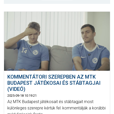
MÉRKŐZÉSEK
KLUB
GALÉRIA
SZURKOLÓI ÉLMÉNYEK
AKKREDITÁCIÓ
KOMMENTÁTORI SZEREPBEN AZ MTK
BUDAPEST JÁTÉKOSAI ÉS STÁBTAGJAI
(VIDEÓ)
2025-09-18 10:19:21
Az MTK Budapest játékosait és stábtagjait most
különleges szerepre kértük fel: kommentálják a korábbi