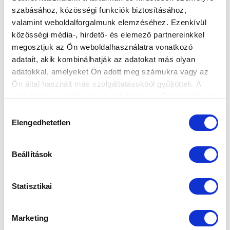
szabásához, közösségi funkciók biztosításához,
valamint weboldalforgalmunk elemzéséhez. Ezenkívül
ÚTINAPLÓ: ÍGY ÉLTÜNK AZ
közösségi média-, hirdető- és elemező partnereinkkel
EDZŐTÁBORBAN - I. RÉSZ (VIDEÓ)
megosztjuk az Ön weboldalhasználatra vonatkozó
2024-07-11 09:17:25
adatait, akik kombinálhatják az adatokat más olyan
Az MTK TV riportja a szlovéniai edzőtáborról.
adatokkal, amelyeket Ön adott meg számukra vagy az
Ön által használt más szolgáltatásokból gyűjtöttek. A
weboldalon való böngészés folytatásával Ön hozzájárul a
sütik használatához.
Hozzájárulás
Elengedhetetlen
kiválasztása
Beállítások
Statisztikai
Marketing