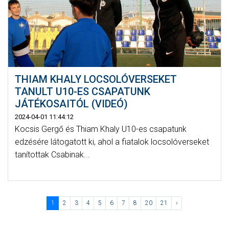
THIAM KHALY LOCSOLÓVERSEKET
TANULT U10-ES CSAPATUNK
JÁTÉKOSAITÓL (VIDEÓ)
2024-04-01 11:44:12
Kocsis Gergő és Thiam Khaly U10-es csapatunk
edzésére látogatott ki, ahol a fiatalok locsolóverseket
tanítottak Csabinak...
1
2
3
4
5
6
7
8
20
21
›