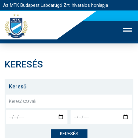
Az MTK Budapest Labdarúgó Zrt. hivatalos honlapja
KERESÉS
MTK TV
UTÁNPÓTLÁS
NŐI SZAKÁG
JEGYÉRTÉKESÍTÉS
WEBSHOP
STADION
Kereső
EGYESÜLET
KAPCSOLAT
NYITÓLAP
HÍREK
KERESÉS
CSAPATOK