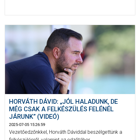
HORVÁTH DÁVID: „JÓL HALADUNK, DE
MÉG CSAK A FELKÉSZÜLÉS FELÉNÉL
JÁRUNK” (VIDEÓ)
2025-07-05 15:26:59
Vezetőedzőnkkel, Horváth Dáviddal beszélgettünk a
felkészülésről, valamint az edzőtábor