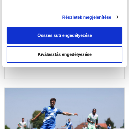
Részletek megjelenítése
KÉPEKBEN AZ ELSŐ EDZŐMECCS
2025-06-26 09:56:21
Összes süti engedélyezése
Képgaléria az Olimpija Ljubljana elleni 3-3-as
felkészülési találkozóról.
Kiválasztás engedélyezése