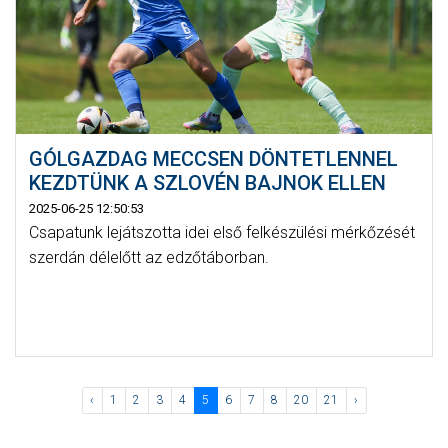
GÓLGAZDAG MECCSEN DÖNTETLENNEL
KEZDTÜNK A SZLOVÉN BAJNOK ELLEN
2025-06-25 12:50:53
Csapatunk lejátszotta idei első felkészülési mérkőzését
szerdán délelőtt az edzőtáborban.
‹
1
2
3
4
5
6
7
8
20
21
›