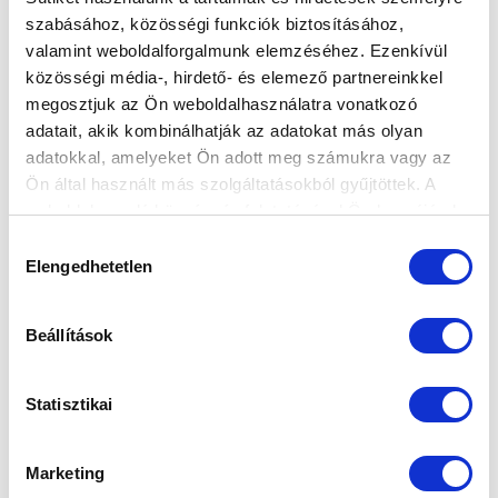
szabásához, közösségi funkciók biztosításához,
MEGKEZDTE A FELKÉSZÜLÉST NB III-AS
valamint weboldalforgalmunk elemzéséhez. Ezenkívül
CSAPATUNK (GALÉRIA)
közösségi média-, hirdető- és elemező partnereinkkel
2025-06-27 09:14:41
megosztjuk az Ön weboldalhasználatra vonatkozó
Rekkenő hőségben készülünk a szezonra.
adatait, akik kombinálhatják az adatokat más olyan
adatokkal, amelyeket Ön adott meg számukra vagy az
Ön által használt más szolgáltatásokból gyűjtöttek. A
weboldalon való böngészés folytatásával Ön hozzájárul a
sütik használatához.
Hozzájárulás
Elengedhetetlen
kiválasztása
Beállítások
Statisztikai
Marketing