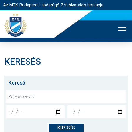
Az MTK Budapest Labdarúgó Zrt. hivatalos honlapja
KERESÉS
MTK TV
UTÁNPÓTLÁS
NŐI SZAKÁG
JEGYÉRTÉKESÍTÉS
WEBSHOP
STADION
Kereső
EGYESÜLET
KAPCSOLAT
NYITÓLAP
HÍREK
KERESÉS
CSAPATOK