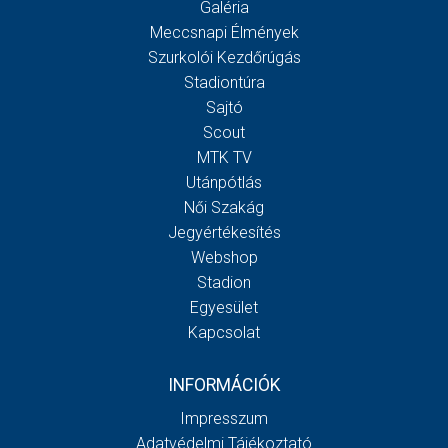
Galéria
Meccsnapi Élmények
Szurkolói Kezdőrúgás
Stadiontúra
Sajtó
Scout
MTK TV
Utánpótlás
Női Szakág
Jegyértékesítés
Webshop
Stadion
Egyesület
Kapcsolat
INFORMÁCIÓK
Impresszum
Adatvédelmi Tájékoztató