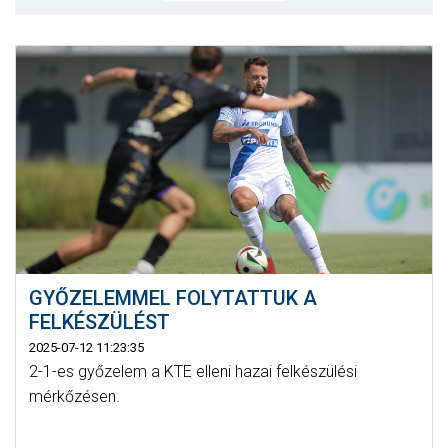
MÉRKŐZÉSEK
KLUB
GALÉRIA
SZURKOLÓI ÉLMÉNYEK
AKKREDITÁCIÓ
GYŐZELEMMEL FOLYTATTUK A
FELKÉSZÜLÉST
2025-07-12 11:23:35
2-1-es győzelem a KTE elleni hazai felkészülési
mérkőzésen.