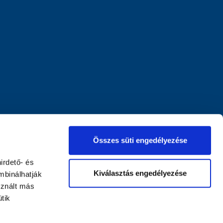
Összes süti engedélyezése
irdető- és
Kiválasztás engedélyezése
mbinálhatják
sznált más
tik