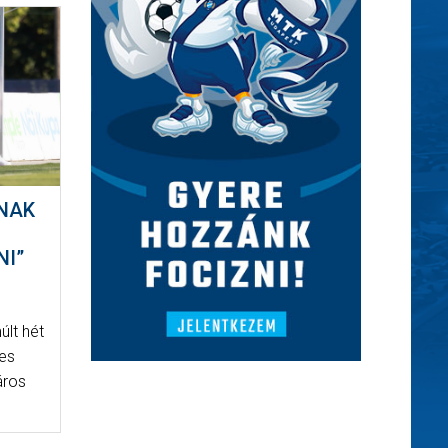
NNAK
NI”
últ hét
jes
áros