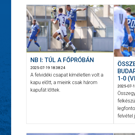
NB I: TÚL A FŐPRÓBÁN
ÖSSZ
2025-07-19 18:38:24
BUDAP
A felvidéki csapat kíméletlen volt a
1-0 (V
kapu előtt, a mieink csak három
2025-07-1
kapufát lőttek.
Összegy
felkész
legfonto
felvétel