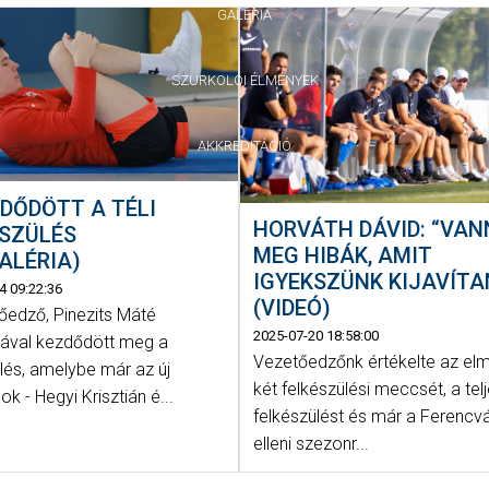
GALÉRIA
SZURKOLÓI ÉLMÉNYEK
AKKREDITÁCIÓ
DŐDÖTT A TÉLI
HORVÁTH DÁVID: “VA
ÉSZÜLÉS
MEG HIBÁK, AMIT
ALÉRIA)
IGYEKSZÜNK KIJAVÍTA
4 09:22:36
(VIDEÓ)
őedző, Pinezits Máté
2025-07-20 18:58:00
ásával kezdődött meg a
Vezetőedzőnk értékelte az elm
lés, amelybe már az új
két felkészülési meccsét, a tel
ok - Hegyi Krisztián é...
felkészülést és már a Ferencv
elleni szezonr...