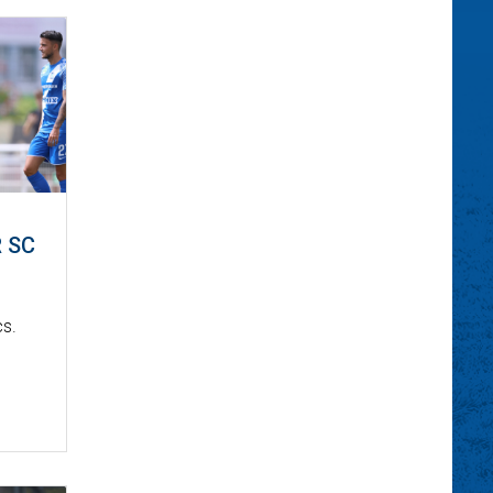
 SC
s.