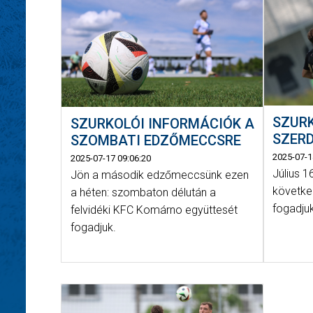
SZURK
SZURKOLÓI INFORMÁCIÓK A
SZER
SZOMBATI EDZŐMECCSRE
2025-07-1
2025-07-17 09:06:20
Július 
Jön a második edzőmeccsünk ezen
követke
a héten: szombaton délután a
fogadju
felvidéki KFC Komárno együttesét
fogadjuk.