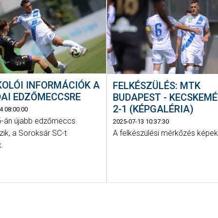
OLÓI INFORMÁCIÓK A
FELKÉSZÜLÉS: MTK
DAI EDZŐMECCSRE
BUDAPEST - KECSKEMÉ
2-1 (KÉPGALÉRIA)
4 08:00:00
16-án újabb edzőmeccs
2025-07-13 10:37:30
zik, a Soroksár SC-t
A felkészülési mérkőzés képe
k.