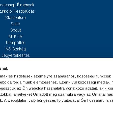
eccsnapi Élmények
zurkolói Kezdőrúgás
Stadiontúra
Sajtó
Scout
MTK TV
Utánpótlás
Női Szakág
Jegyértékesítés
Webshop
Stadion
znál.
Egyesület
almak és hirdetések személyre szabásához, közösségi funkciók
Kapcsolat
weboldalforgalmunk elemzéséhez. Ezenkívül közösségi média-, h
gosztjuk az Ön weboldalhasználatra vonatkozó adatait, akik ko
atokkal, amelyeket Ön adott meg számukra vagy az Ön által ha
ek. A weboldalon való böngészés folytatásával Ön hozzájárul a sü