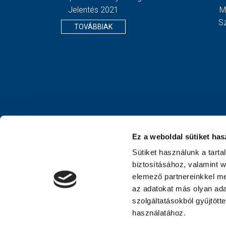
Jelentés 2021
M
S
TOVÁBBIAK
Ez a weboldal sütiket has
Sütiket használunk a tart
biztosításához, valamint 
elemező partnereinkkel me
az adatokat más olyan ad
szolgáltatásokból gyűjtött
használatához.