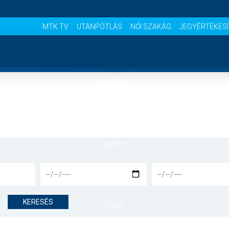
MTK TV
UTÁNPÓTLÁS
NŐI SZAKÁG
JEGYÉRTÉKES
NYITÓLAP
HÍREK
CSAPATOK
MÉRKŐZÉSEK
KERESÉS
KLUB