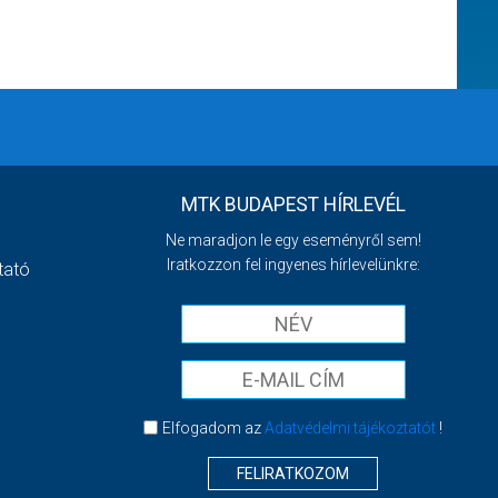
MTK BUDAPEST HÍRLEVÉL
Ne maradjon le egy eseményről sem!
Iratkozzon fel ingyenes hírlevelünkre:
tató
Elfogadom az
Adatvédelmi tájékoztatót
!
FELIRATKOZOM