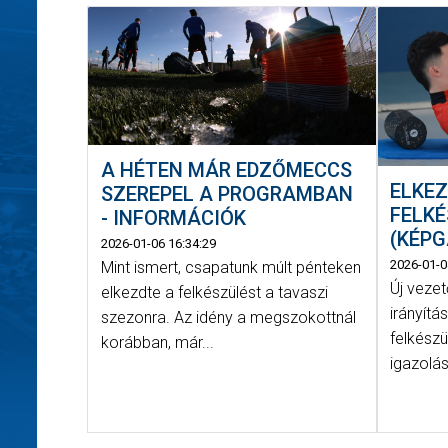
A HÉTEN MÁR EDZŐMECCS
ELKEZ
SZEREPEL A PROGRAMBAN
FELK
- INFORMÁCIÓK
(KÉPG
2026-01-06 16:34:29
2026-01-0
Mint ismert, csapatunk múlt pénteken
Új vezet
elkezdte a felkészülést a tavaszi
irányít
szezonra. Az idény a megszokottnál
felkészü
korábban, már...
igazolás