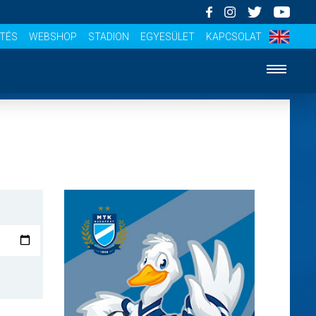
ÍTÉS
WEBSHOP
STADION
EGYESÜLET
KAPCSOLAT