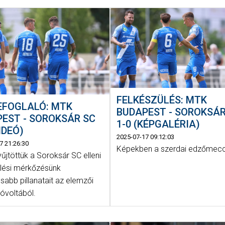
FELKÉSZÜLÉS: MTK
EFOGLALÓ: MTK
BUDAPEST - SOROKSÁR
EST - SOROKSÁR SC
1-0 (KÉPGALÉRIA)
IDEÓ)
2025-07-17 09:12:03
7 21:26:30
Képekben a szerdai edzőmecc
űjtöttük a Soroksár SC elleni
ülési mérkőzésünk
sabb pillanatait az elemzői
 jóvoltából.