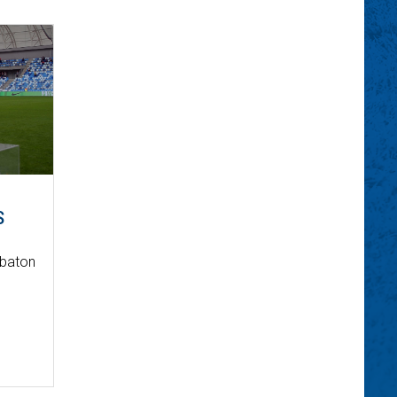
S
mbaton