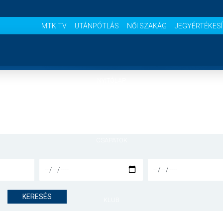
MTK TV
UTÁNPÓTLÁS
NŐI SZAKÁG
JEGYÉRTÉKES
NYITÓLAP
HÍREK
CSAPATOK
MÉRKŐZÉSEK
KERESÉS
KLUB