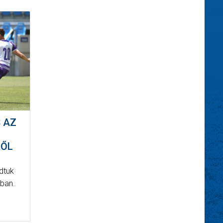
 AZ
RŐL
adtuk
nban.