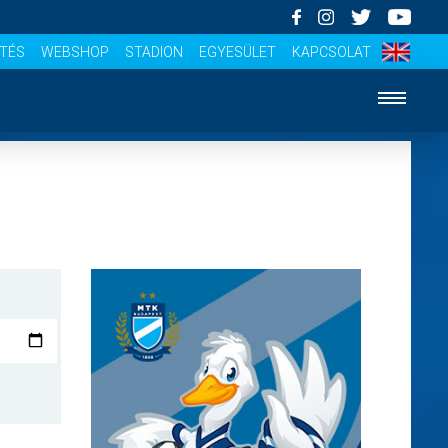
ÍTÉS
WEBSHOP
STADION
EGYESÜLET
KAPCSOLAT