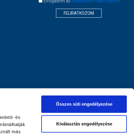
Elfogadom az
Adatvédelmi tájékoztatót
!
FELIRATKOZOM
Összes süti engedélyezése
irdető- és
Kiválasztás engedélyezése
mbinálhatják
sznált más