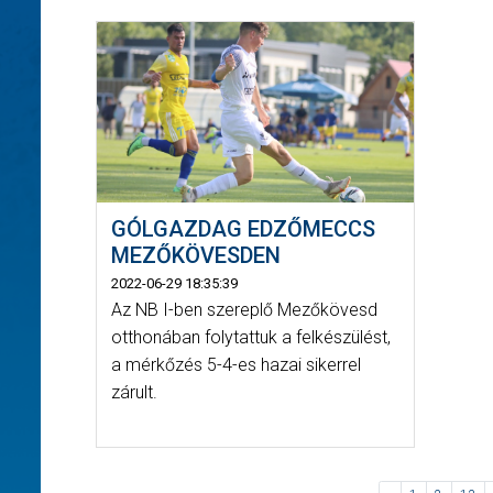
GÓLGAZDAG EDZŐMECCS
MEZŐKÖVESDEN
2022-06-29 18:35:39
Az NB I-ben szereplő Mezőkövesd
otthonában folytattuk a felkészülést,
a mérkőzés 5-4-es hazai sikerrel
zárult.