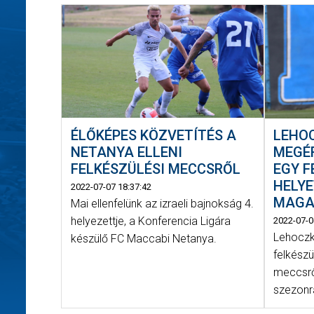
ÉLŐKÉPES KÖZVETÍTÉS A
LEHOC
NETANYA ELLENI
MEGÉ
FELKÉSZÜLÉSI MECCSRŐL
EGY 
HELYE
2022-07-07 18:37:42
MAGA
Mai ellenfelünk az izraeli bajnokság 4.
helyezettje, a Konferencia Ligára
2022-07-0
Lehoczk
készülő FC Maccabi Netanya.
felkészül
meccsrő
szezonra