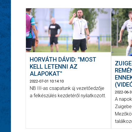
HORVÁTH DÁVID: "MOST
ZUIGE
KELL LETENNI AZ
REMÉN
ALAPOKAT"
ENNE
2022-07-01 10:14:10
(VIDE
NB III-as csapatunk új vezetőedzője
2022-06-3
a felkészülés kezdetéről nyilatkozott.
A napok
Zuigebe
Mezőköv
találkozó