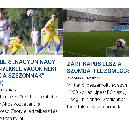
BER: „NAGYON NAGY
ZÁRT KAPUS LESZ A
YEKKEL VÁGOK NEKI
SZOMBATI EDZŐMECC
K A SZEZONNAK”
2022-06-30 14:30:00
Ó)
Mint arról beszámoltunk, szo
0 15:04:17
11:00-kor az Újpest FC-t az Új
ban szerződést hosszabbító
Hidegkuti Nándor Stadionban
r Ákos közvetlenül a
fogadjuk felkészülési mérk...
esd-Zsóry elleni felkészülési
 után nyilat...