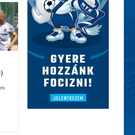
)
eni