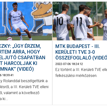
GALÉRIA
SZURKOLÓI ÉLMÉNYEK
AKKREDITÁCIÓ
ZKY: „ÚGY ÉRZEM,
MTK BUDAPEST - III.
RTEM ARRA, HOGY
KERÜLETI TVE 3-0
FELJUTÓ CSAPATBAN
ÖSSZEFOGLALÓ (VIDEÓ
T HARCOLJAK KI
2022-07-06 18:24:12
MNAK” (VIDEÓ)
Ez történt a III. Kerületi TVE ell
felkészülési mérkőzésen.
6 18:39:41
y Rolanddal beszélgettünk a
ésről, a III. Kerületi TVE elleni
l, valamint a következő
 ki...