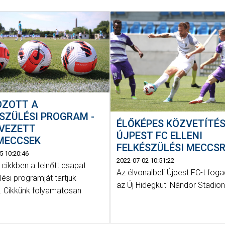
OZOTT A
SZÜLÉSI PROGRAM -
ÉLŐKÉPES KÖZVETÍTÉS
RVEZETT
ÚJPEST FC ELLENI
MECCSEK
FELKÉSZÜLÉSI MECCS
5 10:20:46
2022-07-02 10:51:22
cikkben a felnőtt csapat
Az élvonalbeli Újpest FC-t fog
lési programját tartjuk
az Új Hidegkuti Nándor Stadio
 Cikkünk folyamatosan