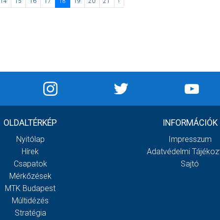
14
15
16
17
18
19
20
21
›
OLDALTÉRKÉP
INFORMÁCIÓK
Nyitólap
Impresszum
Hírek
Adatvédelmi Tájékoz
Csapatok
Sajtó
Mérkőzések
MTK Budapest
Múltidézés
Stratégia