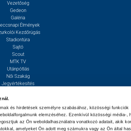
Vezetőség
Gedeon
Galéria
eccsnapi Élmények
zurkolói Kezdőrúgás
Stadiontúra
Sajtó
Scout
MTK TV
Utánpótlás
Női Szakág
Jegyértékesítés
Webshop
Stadion
znál.
Egyesület
almak és hirdetések személyre szabásához, közösségi funkciók
Kapcsolat
weboldalforgalmunk elemzéséhez. Ezenkívül közösségi média-, h
gosztjuk az Ön weboldalhasználatra vonatkozó adatait, akik ko
atokkal, amelyeket Ön adott meg számukra vagy az Ön által ha