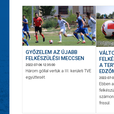
GYŐZELEM AZ ÚJABB
VÁLT
FELKÉSZÜLÉSI MECCSEN
FELKÉ
A TE
2022-07-06 12:35:00
EDZŐ
Három góllal vertük a III. kerületi TVE
együttesét.
2022-07-0
Ebben a 
felkészü
számon.
frissül.