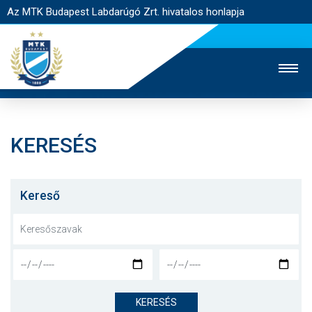
Az MTK Budapest Labdarúgó Zrt. hivatalos honlapja
KERESÉS
MTK TV
UTÁNPÓTLÁS
NŐI SZAKÁG
JEGYÉRTÉKESÍTÉS
WEBSHOP
STADION
Kereső
EGYESÜLET
KAPCSOLAT
NYITÓLAP
HÍREK
KERESÉS
CSAPATOK