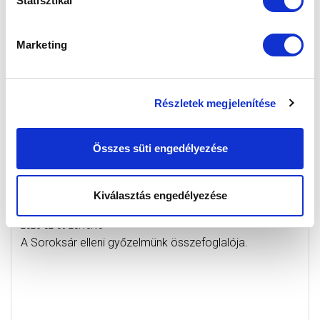
Statisztikai
Marketing
Részletek megjelenítése
Összes süti engedélyezése
SOROKSÁR SC - MTK BUDAPEST 3-4 (2-1)
Kiválasztás engedélyezése
ÖSSZEFOGLALÓ (VIDEÓ)
2020-02-09 20:16:16
A Soroksár elleni győzelmünk összefoglalója.