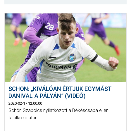
MÉRKŐZÉSEK
KLUB
GALÉRIA
SZURKOLÓI ÉLMÉNYEK
AKKREDITÁCIÓ
SCHÖN: „KIVÁLÓAN ÉRTJÜK EGYMÁST
DANIVAL A PÁLYÁN” (VIDEÓ)
2020-02-17 12:00:00
Schön Szabolcs nyilatkozott a Békéscsaba elleni
találkozó után.