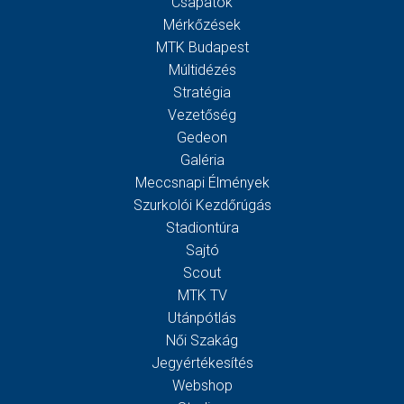
Csapatok
Mérkőzések
MTK Budapest
Múltidézés
Stratégia
Vezetőség
Gedeon
Galéria
Meccsnapi Élmények
Szurkolói Kezdőrúgás
Stadiontúra
Sajtó
Scout
MTK TV
Utánpótlás
Női Szakág
Jegyértékesítés
Webshop