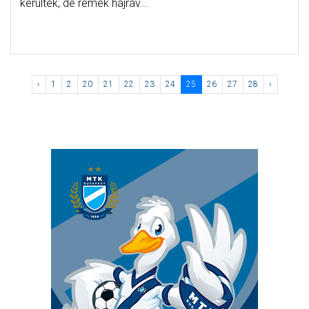
kerültek, de remek hajráv...
‹
1
2
20
21
22
23
24
25
26
27
28
›