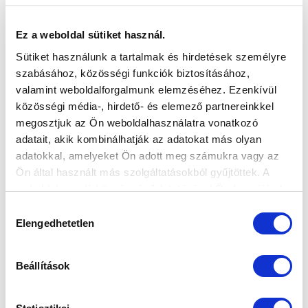
Ez a weboldal sütiket használ.
Sütiket használunk a tartalmak és hirdetések személyre
CSEKE: „VÉGIG DOMINÁLTUNK ÉS AZ
szabásához, közösségi funkciók biztosításához,
UTOLSÓ PERCIG KÜZDÖTTÜNK” (VIDEÓ)
valamint weboldalforgalmunk elemzéséhez. Ezenkívül
2020-02-10 11:49:49
közösségi média-, hirdető- és elemező partnereinkkel
Cseke Benjámin nyilatkozott a Soroksár elleni sikerrel
megosztjuk az Ön weboldalhasználatra vonatkozó
kapcsolatban.
adatait, akik kombinálhatják az adatokat más olyan
adatokkal, amelyeket Ön adott meg számukra vagy az
Ön által használt más szolgáltatásokból gyűjtöttek. A
weboldalon való böngészés folytatásával Ön hozzájárul a
sütik használatához.
Hozzájárulás
Elengedhetetlen
kiválasztása
Beállítások