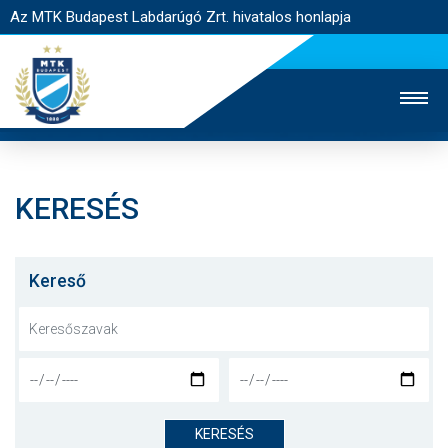
Az MTK Budapest Labdarúgó Zrt. hivatalos honlapja
KERESÉS
MTK TV
UTÁNPÓTLÁS
NŐI SZAKÁG
JEGYÉRTÉKESÍTÉS
WEBSHOP
STADION
Kereső
EGYESÜLET
KAPCSOLAT
NYITÓLAP
HÍREK
KERESÉS
CSAPATOK