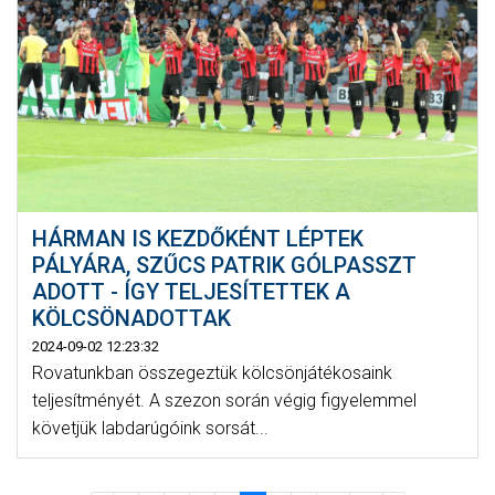
HÁRMAN IS KEZDŐKÉNT LÉPTEK
PÁLYÁRA, SZŰCS PATRIK GÓLPASSZT
ADOTT - ÍGY TELJESÍTETTEK A
KÖLCSÖNADOTTAK
2024-09-02 12:23:32
Rovatunkban összegeztük kölcsönjátékosaink
teljesítményét. A szezon során végig figyelemmel
követjük labdarúgóink sorsát...