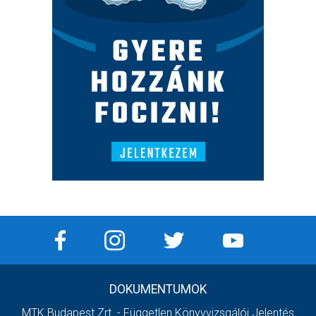
DOKUMENTUMOK
MTK Budapest Zrt. - Független Könyvvizsgálói Jelentés