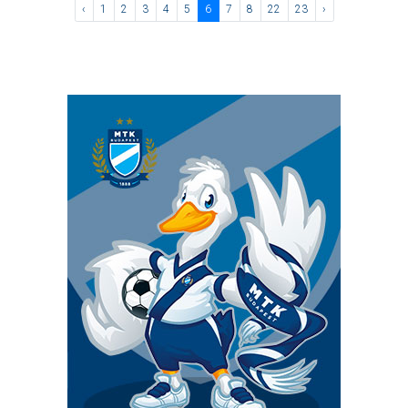
‹
1
2
3
4
5
6
7
8
22
23
›