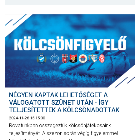
MÉRKŐZÉSEK
KLUB
GALÉRIA
SZURKOLÓI ÉLMÉNYEK
AKKREDITÁCIÓ
NÉGYEN KAPTAK LEHETŐSÉGET A
VÁLOGATOTT SZÜNET UTÁN - ÍGY
TELJESÍTETTEK A KÖLCSÖNADOTTAK
2024-11-26 15:15:00
Rovatunkban összegeztük kölcsönjátékosaink
teljesítményét. A szezon során végig figyelemmel