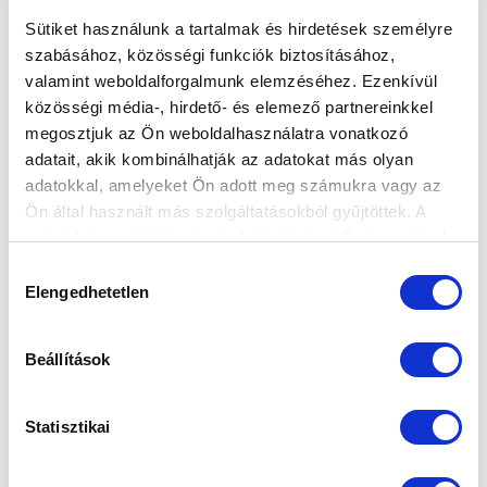
Sütiket használunk a tartalmak és hirdetések személyre
szabásához, közösségi funkciók biztosításához,
valamint weboldalforgalmunk elemzéséhez. Ezenkívül
MERÉNYI GYŐZTES GÓLT SZERZETT - ÍGY
közösségi média-, hirdető- és elemező partnereinkkel
TELJESÍTTEK A KÖLCSÖNADOTTAK
megosztjuk az Ön weboldalhasználatra vonatkozó
(VIDEÓ)
adatait, akik kombinálhatják az adatokat más olyan
adatokkal, amelyeket Ön adott meg számukra vagy az
2024-10-01 11:32:10
Rovatunkban összegeztük kölcsönjátékosaink
Ön által használt más szolgáltatásokból gyűjtöttek. A
teljesítményét. A szezon során végig figyelemmel
weboldalon való böngészés folytatásával Ön hozzájárul a
sütik használatához.
követjük labdarúgóink sorsát...
Hozzájárulás
Elengedhetetlen
kiválasztása
Beállítások
Statisztikai