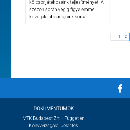
kölcsönjátékosaink teljesítményét. A
szezon során végig figyelemmel
követjük labdarúgóink sorsát...
‹
1
2
DOKUMENTUMOK
MTK Budapest Zrt. - Független
Könyvvizsgálói Jelentés