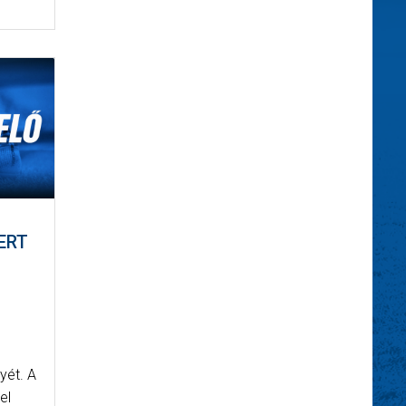
ERT
yét. A
el