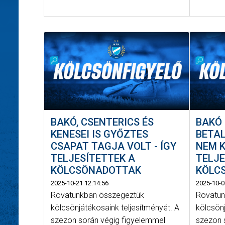
BAKÓ, CSENTERICS ÉS
BAKÓ 
KENESEI IS GYŐZTES
BETAL
CSAPAT TAGJA VOLT - ÍGY
NEM K
TELJESÍTETTEK A
TELJE
KÖLCSÖNADOTTAK
KÖLC
2025-10-21 12:14:56
2025-10-0
Rovatunkban összegeztük
Rovatun
kölcsönjátékosaink teljesítményét. A
kölcsönj
szezon során végig figyelemmel
szezon 