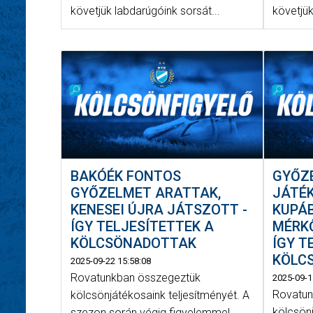
követjük labdarúgóink sorsát...
követjük
BAKÓÉK FONTOS
GYŐZ
GYŐZELMET ARATTAK,
JÁTÉK
KENESEI ÚJRA JÁTSZOTT -
KUPÁ
ÍGY TELJESÍTETTEK A
MÉRK
KÖLCSÖNADOTTAK
ÍGY T
KÖLC
2025-09-22 15:58:08
Rovatunkban összegeztük
2025-09-1
Rovatun
kölcsönjátékosaink teljesítményét. A
kölcsönj
szezon során végig figyelemmel