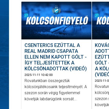
CSENTERICS EZÚTTAL A
KOVÁ
REAL MADRID CSAPATA
ADOTT
ELLEN NEM KAPOTT GÓLT -
EZÚT
ÍGY TELJESÍTETTEK A
GÓLT 
KÖLCSÖNADOTTAK (VIDEÓ)
A KÖ
(VIDE
2025-11-11 10:42:00
Rovatunkban összegeztük
2025-11-0
Rovatun
kölcsönjátékosaink teljesítményét. A
kölcsönj
szezon során végig figyelemmel
szezon 
követjük labdarúgóink sorsát...
követjük