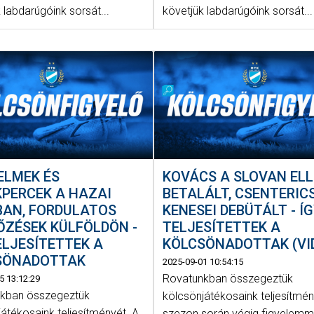
 labdarúgóink sorsát...
követjük labdarúgóink sorsát...
ELMEK ÉS
KOVÁCS A SLOVAN ELL
PERCEK A HAZAI
BETALÁLT, CSENTERIC
BAN, FORDULATOS
KENESEI DEBÜTÁLT - Í
ŐZÉSEK KÜLFÖLDÖN -
TELJESÍTETTEK A
ELJESÍTETTEK A
KÖLCSÖNADOTTAK (VI
SÖNADOTTAK
2025-09-01 10:54:15
Rovatunkban összegeztük
5 13:12:29
kban összegeztük
kölcsönjátékosaink teljesítmén
átékosaink teljesítményét. A
szezon során végig figyelemm