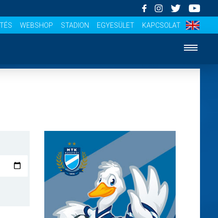
ÍTÉS
WEBSHOP
STADION
EGYESÜLET
KAPCSOLAT