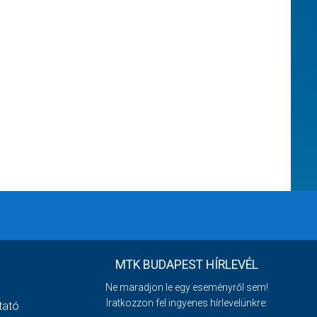
MTK BUDAPEST HÍRLEVÉL
Ne maradjon le egy eseményről sem!
Iratkozzon fel ingyenes hírlevelünkre:
tató