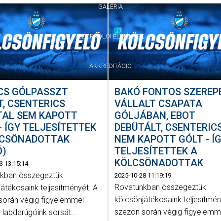
GALÉRIA
SZURKOLÓI ÉLMÉNYEK
AKKREDITÁCIÓ
CS GÓLPASSZT
BAKÓ FONTOS SZEREP
, CSENTERICS
VÁLLALT CSAPATA
TAL SEM KAPOTT
GÓLJÁBAN, EBOT
- ÍGY TELJESÍTETTEK
DEBÜTÁLT, CSENTERIC
LCSÖNADOTTAK
NEM KAPOTT GÓLT - Í
Ó)
TELJESÍTETTEK A
KÖLCSÖNADOTTAK
3 13:15:14
kban összegeztük
2025-10-28 11:19:19
Rovatunkban összegeztük
átékosaink teljesítményét. A
kölcsönjátékosaink teljesítmén
során végig figyelemmel
szezon során végig figyelemm
 labdarúgóink sorsát...