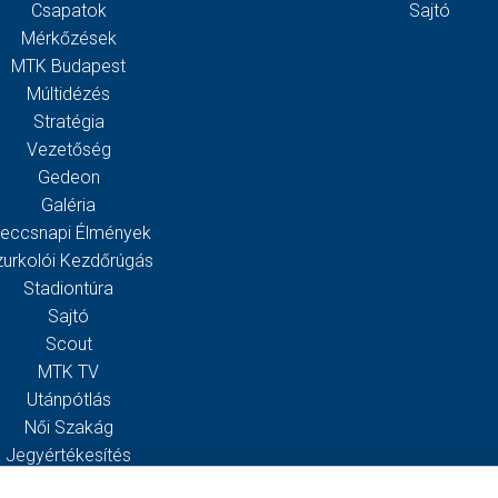
Csapatok
Sajtó
Mérkőzések
MTK Budapest
Múltidézés
Stratégia
Vezetőség
Gedeon
Galéria
eccsnapi Élmények
zurkolói Kezdőrúgás
Stadiontúra
Sajtó
Scout
MTK TV
Utánpótlás
Női Szakág
Jegyértékesítés
Webshop