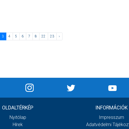
3
4
5
6
7
8
22
23
›
OLDALTÉRKÉP
INFORMÁCIÓK
Nyitólap
Impresszum
Hírek
Adatvédelmi Tájékoz