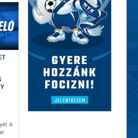
ET
S
GY
yét. A
el