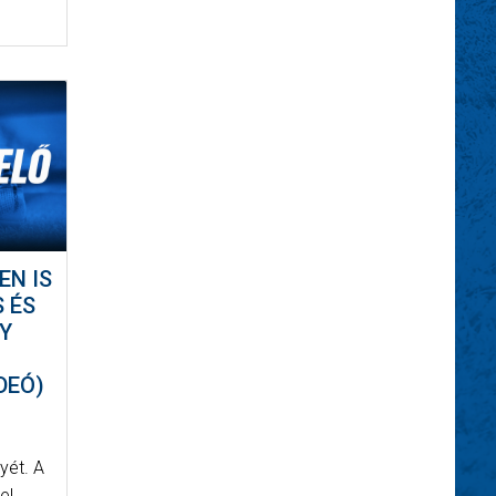
EN IS
S ÉS
GY
DEÓ)
yét. A
el