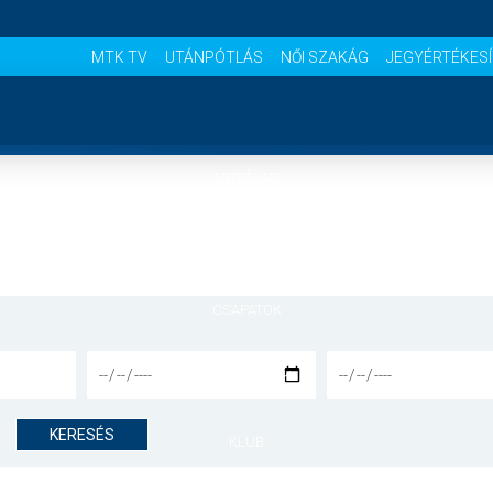
MTK TV
UTÁNPÓTLÁS
NŐI SZAKÁG
JEGYÉRTÉKES
NYITÓLAP
HÍREK
CSAPATOK
MÉRKŐZÉSEK
KERESÉS
KLUB