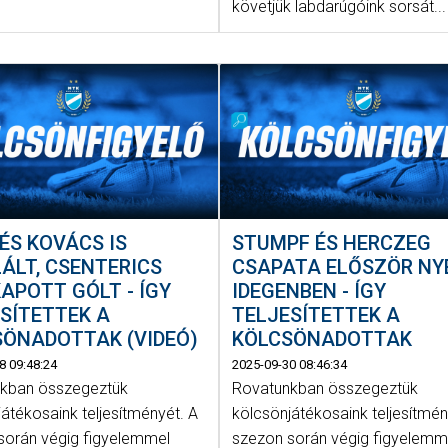
követjük labdarúgóink sorsát...
ÉS KOVÁCS IS
STUMPF ÉS HERCZEG
ÁLT, CSENTERICS
CSAPATA ELŐSZÖR NY
APOTT GÓLT - ÍGY
IDEGENBEN - ÍGY
SÍTETTEK A
TELJESÍTETTEK A
SÖNADOTTAK (VIDEÓ)
KÖLCSÖNADOTTAK
8 09:48:24
2025-09-30 08:46:34
kban összegeztük
Rovatunkban összegeztük
átékosaink teljesítményét. A
kölcsönjátékosaink teljesítmén
során végig figyelemmel
szezon során végig figyelemm