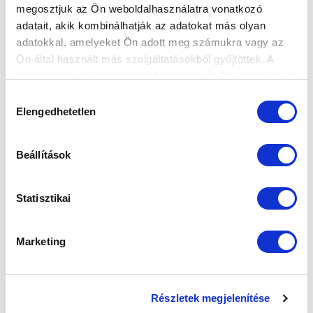
KÖLCSÖNFIGYELŐ
megosztjuk az Ön weboldalhasználatra vonatkozó
adatait, akik kombinálhatják az adatokat más olyan
2018-10-04 15:34:50
Állandó rovatunkban ismét összegeztük a kölcsönadott
adatokkal, amelyeket Ön adott meg számukra vagy az
játékosaink teljesítményét.
Ön által használt más szolgáltatásokból gyűjtöttek. A
weboldalon való böngészés folytatásával Ön hozzájárul a
sütik használatához.
Hozzájárulás
Elengedhetetlen
kiválasztása
Beállítások
Statisztikai
Marketing
Részletek megjelenítése
GÓLOK, BRAVÚROK, GÓLPASSZOK -