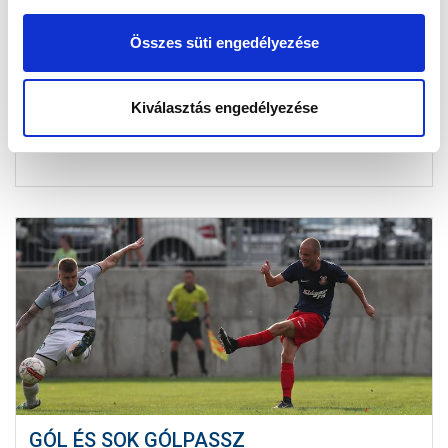
KÖLCSÖNFIGYELŐ
2018-09-18 19:04:15
Összes süti engedélyezése
Állandó rovatunkban összegeztük a kölcsönadott
játékosaink teljesítményét.
Kiválasztás engedélyezése
GÓL ÉS SOK GÓLPASSZ