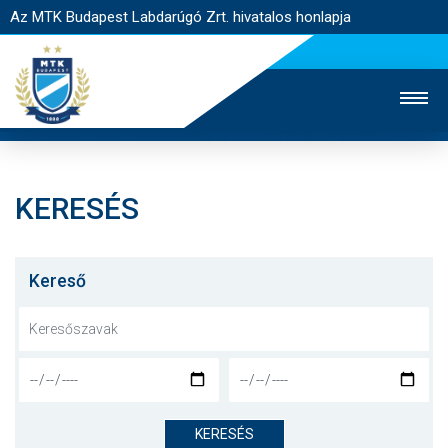
Az MTK Budapest Labdarúgó Zrt. hivatalos honlapja
KERESÉS
MTK TV
UTÁNPÓTLÁS
NŐI SZAKÁG
JEGYÉRTÉKESÍTÉS
WEBSHOP
STADION
Kereső
EGYESÜLET
KAPCSOLAT
NYITÓLAP
HÍREK
KERESÉS
CSAPATOK