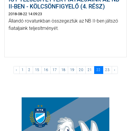
II-BEN - KÖLCSÖNFIGYELŐ (4. RÉSZ)
2018-08-22 14:09:23
Állandó rovatunkban összegeztük az NB II-ben játszó
fiataljaink teljesítményét.
‹
1
2
15
16
17
18
19
20
21
22
23
›