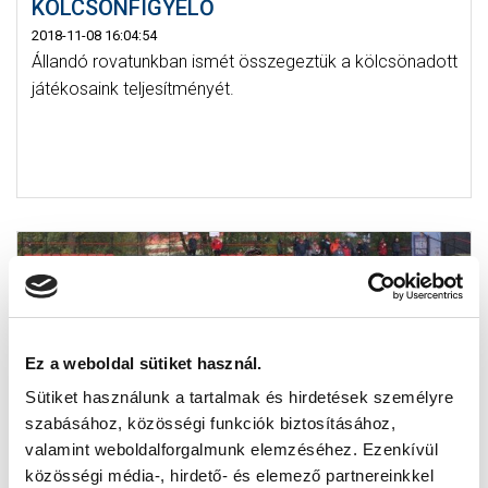
KÖLCSÖNFIGYELŐ
2018-11-08 16:04:54
Állandó rovatunkban ismét összegeztük a kölcsönadott
játékosaink teljesítményét.
Ez a weboldal sütiket használ.
Sütiket használunk a tartalmak és hirdetések személyre
szabásához, közösségi funkciók biztosításához,
valamint weboldalforgalmunk elemzéséhez. Ezenkívül
KÉT DUPLÁZÓNK IS VOLT AZ NB II-BEN -
közösségi média-, hirdető- és elemező partnereinkkel