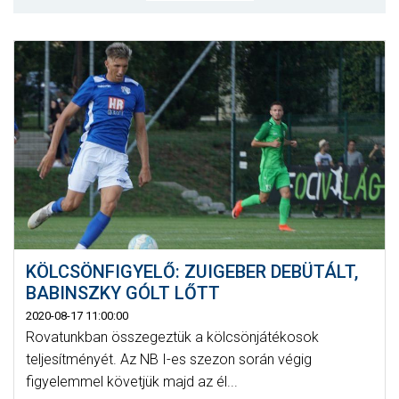
MÉRKŐZÉSEK
KLUB
GALÉRIA
SZURKOLÓI ÉLMÉNYEK
AKKREDITÁCIÓ
KÖLCSÖNFIGYELŐ: ZUIGEBER DEBÜTÁLT,
BABINSZKY GÓLT LŐTT
2020-08-17 11:00:00
Rovatunkban összegeztük a kölcsönjátékosok
teljesítményét. Az NB I-es szezon során végig
figyelemmel követjük majd az él...