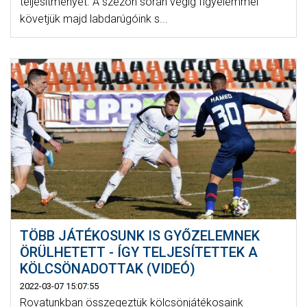
teljesítményét. A szezon során végig figyelemmel
követjük majd labdarúgóink s...
TÖBB JÁTÉKOSUNK IS GYŐZELEMNEK
ÖRÜLHETETT - ÍGY TELJESÍTETTEK A
KÖLCSÖNADOTTAK (VIDEÓ)
2022-03-07 15:07:55
Rovatunkban összegeztük kölcsönjátékosaink