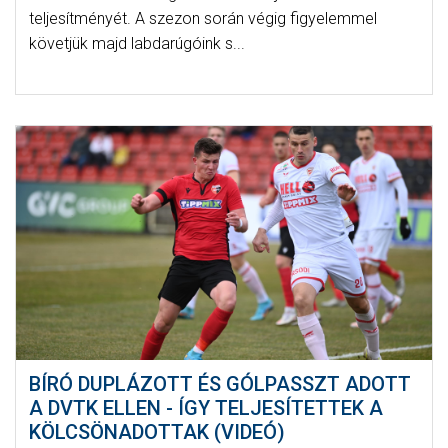
teljesítményét. A szezon során végig figyelemmel
követjük majd labdarúgóink s...
BÍRÓ DUPLÁZOTT ÉS GÓLPASSZT ADOTT
A DVTK ELLEN - ÍGY TELJESÍTETTEK A
KÖLCSÖNADOTTAK (VIDEÓ)