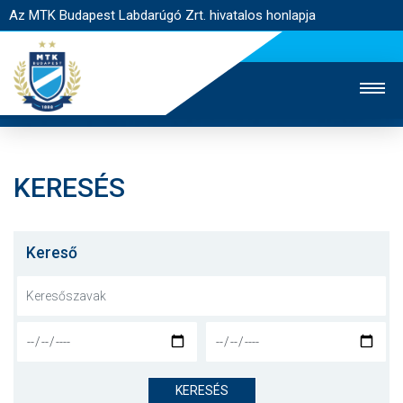
Az MTK Budapest Labdarúgó Zrt. hivatalos honlapja
KERESÉS
MTK TV
UTÁNPÓTLÁS
NŐI SZAKÁG
JEGYÉRTÉKESÍTÉS
WEBSHOP
STADION
Kereső
EGYESÜLET
KAPCSOLAT
NYITÓLAP
HÍREK
KERESÉS
CSAPATOK