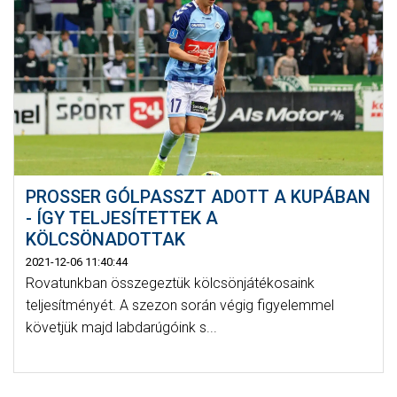
PROSSER GÓLPASSZT ADOTT A KUPÁBAN
- ÍGY TELJESÍTETTEK A
KÖLCSÖNADOTTAK
2021-12-06 11:40:44
Rovatunkban összegeztük kölcsönjátékosaink
teljesítményét. A szezon során végig figyelemmel
követjük majd labdarúgóink s...