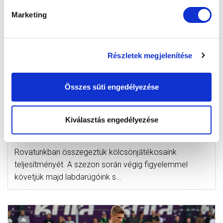
Marketing
Részletek megjelenítése
LEHOCZKY ÉS BÍRÓ GÓLT LŐTT,
Összes süti engedélyezése
SZERENCSI ÉS VARGA GÓLPASSZT
ADOTT AZ ÉVZÁRÓN - ÍGY
TELJESÍTETTEK A KÖLCSÖNADOTTAK
Kiválasztás engedélyezése
(VIDEÓ)
2021-12-14 07:32:52
Rovatunkban összegeztük kölcsönjátékosaink
teljesítményét. A szezon során végig figyelemmel
követjük majd labdarúgóink s...