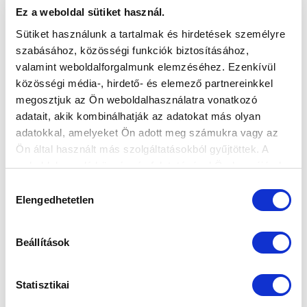
Ez a weboldal sütiket használ.
Sütiket használunk a tartalmak és hirdetések személyre
szabásához, közösségi funkciók biztosításához,
valamint weboldalforgalmunk elemzéséhez. Ezenkívül
NYOLC JÁTÉKOSUNK IS KEZDŐ VOLT AZ
közösségi média-, hirdető- és elemező partnereinkkel
IDEI ELSŐ NB II-ES FORDULÓBAN - ÍGY
megosztjuk az Ön weboldalhasználatra vonatkozó
TELJESÍTETTEK A KÖLCSÖNADOTTAK
adatait, akik kombinálhatják az adatokat más olyan
(VIDEÓ)
adatokkal, amelyeket Ön adott meg számukra vagy az
Ön által használt más szolgáltatásokból gyűjtöttek. A
2022-02-01 09:07:33
Rovatunkban összegeztük kölcsönjátékosaink
weboldalon való böngészés folytatásával Ön hozzájárul a
sütik használatához.
teljesítményét. A szezon során végig figyelemmel
Hozzájárulás
követjük majd labdarúgóink s...
Elengedhetetlen
kiválasztása
Beállítások
Statisztikai