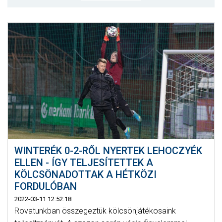
MÉRKŐZÉSEK
KLUB
GALÉRIA
SZURKOLÓI ÉLMÉNYEK
AKKREDITÁCIÓ
WINTERÉK 0-2-RŐL NYERTEK LEHOCZYÉK
ELLEN - ÍGY TELJESÍTETTEK A
KÖLCSÖNADOTTAK A HÉTKÖZI
FORDULÓBAN
2022-03-11 12:52:18
Rovatunkban összegeztük kölcsönjátékosaink