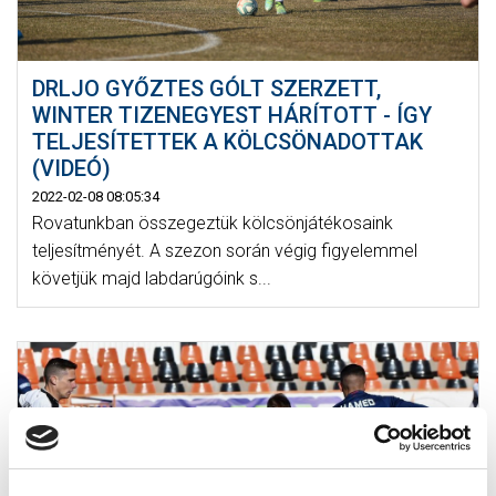
DRLJO GYŐZTES GÓLT SZERZETT,
WINTER TIZENEGYEST HÁRÍTOTT - ÍGY
TELJESÍTETTEK A KÖLCSÖNADOTTAK
(VIDEÓ)
2022-02-08 08:05:34
Rovatunkban összegeztük kölcsönjátékosaink
teljesítményét. A szezon során végig figyelemmel
követjük majd labdarúgóink s...