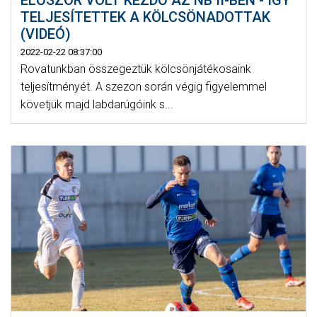
ELŐSZÖR VOLT KEZDŐ AZ NB II-BEN - ÍGY
TELJESÍTETTEK A KÖLCSÖNADOTTAK
(VIDEÓ)
2022-02-22 08:37:00
Rovatunkban összegeztük kölcsönjátékosaink
teljesítményét. A szezon során végig figyelemmel
követjük majd labdarúgóink s...