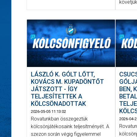
követjük
LÁSZLÓ K. GÓLT LŐTT,
CSUC
KOVÁCS M. KUPADÖNTŐT
GÓLJÁ
JÁTSZOTT - ÍGY
BEN, 
TELJESÍTETTEK A
BETAL
KÖLCSÖNADOTTAK
TELJE
KÖLC
2026-05-05 11:13:02
Rovatunkban összegeztük
2026-04-2
Rovatun
kölcsönjátékosaink teljesítményét. A
kölcsönj
szezon során végig figyelemmel