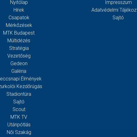
Nyitólap
Impresszum
Hírek
Adatvédelmi Tájékoz
Csapatok
Sajtó
Mérkőzések
MTK Budapest
Múltidézés
Stratégia
Vezetőség
Gedeon
Galéria
eccsnapi Élmények
zurkolói Kezdőrúgás
Stadiontúra
Sajtó
Scout
MTK TV
Utánpótlás
Női Szakág