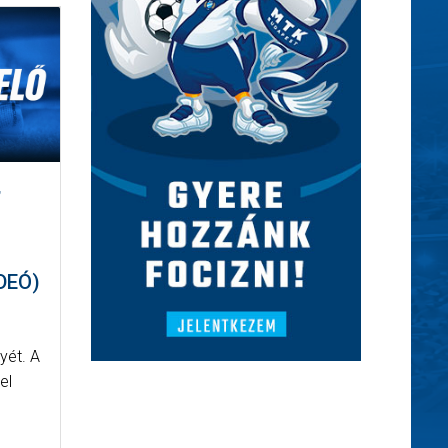
,
DEÓ)
yét. A
el