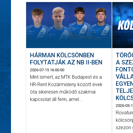
HÁRMAN KÖLCSÖNBEN
TÖRŐ
FOLYTATJÁK AZ NB II-BEN
A SZE
FONT
2026-07-15 16:00:00
VÁLL
Mint ismert, az MTK Budapest és a
EGYEN
HR-Rent Kozármisleny között évek
TELJE
óta sikeresen működő szakmai
KÖLC
kapcsolat áll fenn, amel...
2026-05-1
Rovatun
kölcsönj
szezon 