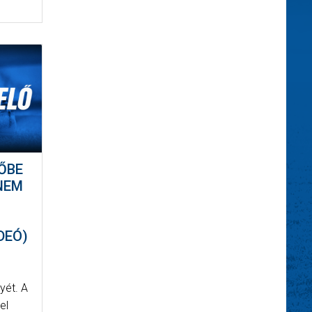
ŐBE
NEM
DEÓ)
yét. A
el