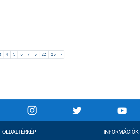
3
4
5
6
7
8
22
23
›
OLDALTÉRKÉP
INFORMÁCIÓK