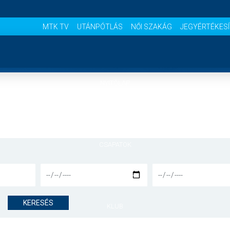
MTK TV
UTÁNPÓTLÁS
NŐI SZAKÁG
JEGYÉRTÉKES
NYITÓLAP
HÍREK
CSAPATOK
MÉRKŐZÉSEK
KERESÉS
KLUB