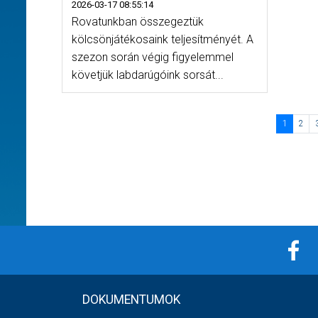
2026-03-17 08:55:14
Rovatunkban összegeztük
kölcsönjátékosaink teljesítményét. A
szezon során végig figyelemmel
követjük labdarúgóink sorsát...
1
2
DOKUMENTUMOK