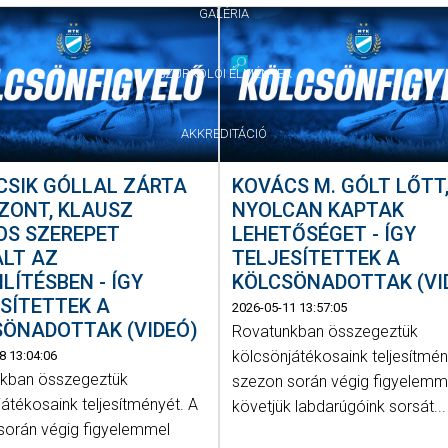
GALÉRIA
SZURKOLÓI ÉLMÉNYEK
AKKREDITÁCIÓ
CSIK GÓLLAL ZÁRTA
KOVÁCS M. GÓLT LŐTT
ZONT, KLAUSZ
NYOLCAN KAPTAK
OS SZEREPET
LEHETŐSÉGET - ÍGY
ALT AZ
TELJESÍTETTEK A
LÍTÉSBEN - ÍGY
KÖLCSÖNADOTTAK (VI
SÍTETTEK A
2026-05-11 13:57:05
SÖNADOTTAK (VIDEÓ)
Rovatunkban összegeztük
kölcsönjátékosaink teljesítmén
8 13:04:06
kban összegeztük
szezon során végig figyelemm
átékosaink teljesítményét. A
követjük labdarúgóink sorsát...
során végig figyelemmel