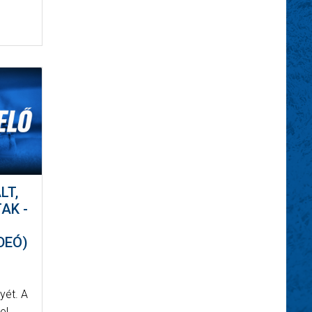
LT,
AK -
DEÓ)
yét. A
el