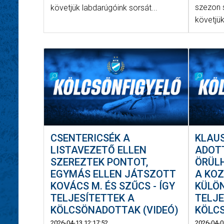
szezon 
követjük labdarúgóink sorsát...
követjük
CSENTERICSÉK A
KLAU
LISTAVEZETŐ ELLEN
ADOT
SZEREZTEK PONTOT,
ÖRÜLH
EGYMÁS ELLEN JÁTSZOTT
A KO
KOVÁCS M. ÉS SZŰCS - ÍGY
KÜLÖN
TELJESÍTETTEK A
TELJE
KÖLCSÖNADOTTAK (VIDEÓ)
KÖLC
2026-04-13 12:17:52
2026-04-0