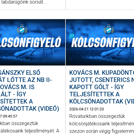
 labdarúgóink sorsát...
SÁNSZKY ELSŐ
KOVÁCS M. KUPADÖNT
T LŐTTE AZ NB II-
JUTOTT, CSENTERICS 
KOVÁCS M. IS
KAPOTT GÓLT - ÍGY
ÁLT - ÍGY
TELJESÍTETTEK A
SÍTETTEK A
KÖLCSÖNADOTTAK (VI
SÖNADOTTAK (VIDEÓ)
2026-04-21 12:01:20
Rovatunkban összegeztük
7 09:45:57
kban összegeztük
kölcsönjátékosaink teljesítmén
átékosaink teljesítményét. A
szezon során végig figyelemm