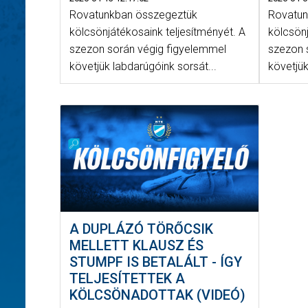
Rovatunkban összegeztük
Rovatun
kölcsönjátékosaink teljesítményét. A
kölcsönj
szezon során végig figyelemmel
szezon 
követjük labdarúgóink sorsát...
követjük
A DUPLÁZÓ TÖRŐCSIK
MELLETT KLAUSZ ÉS
STUMPF IS BETALÁLT - ÍGY
TELJESÍTETTEK A
KÖLCSÖNADOTTAK (VIDEÓ)