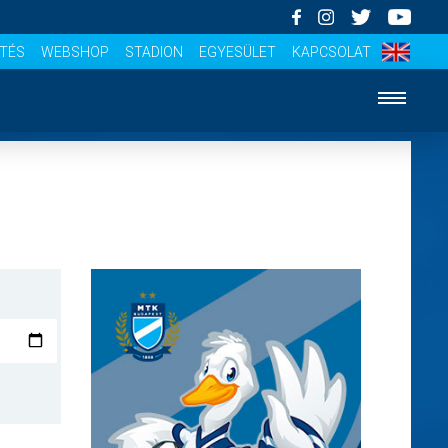
ÍTÉS
WEBSHOP
STADION
EGYESÜLET
KAPCSOLAT