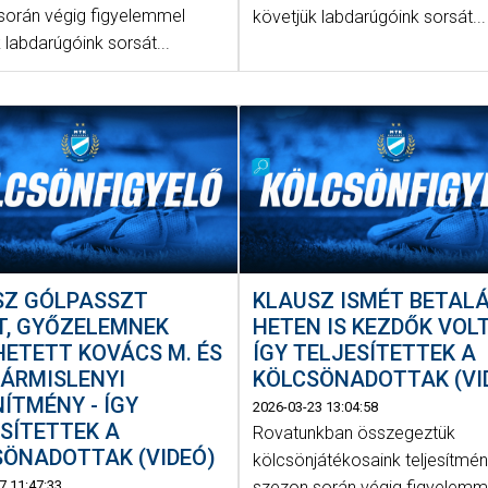
során végig figyelemmel
követjük labdarúgóink sorsát...
 labdarúgóink sorsát...
SZ GÓLPASSZT
KLAUSZ ISMÉT BETALÁ
T, GYŐZELEMNEK
HETEN IS KEZDŐK VOLT
ETETT KOVÁCS M. ÉS
ÍGY TELJESÍTETTEK A
ZÁRMISLENYI
KÖLCSÖNADOTTAK (VI
ÍTMÉNY - ÍGY
2026-03-23 13:04:58
SÍTETTEK A
Rovatunkban összegeztük
SÖNADOTTAK (VIDEÓ)
kölcsönjátékosaink teljesítmén
7 11:47:33
szezon során végig figyelemm