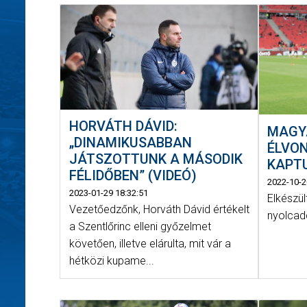
HORVÁTH DÁVID:
MAGY
„DINAMIKUSABBAN
ÉLVON
JÁTSZOTTUNK A MÁSODIK
KAPT
FÉLIDŐBEN” (VIDEÓ)
2022-10-2
2023-01-29 18:32:51
Elkészü
Vezetőedzőnk, Horváth Dávid értékelt
nyolcad
a Szentlőrinc elleni győzelmet
követően, illetve elárulta, mit vár a
hétközi kupame...