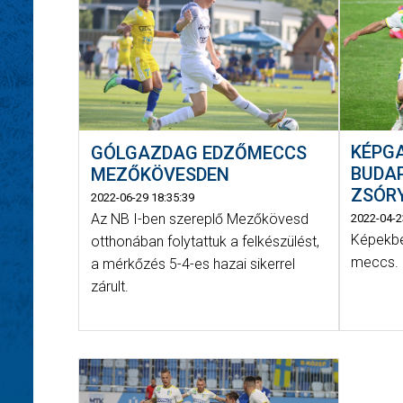
KÉPGA
GÓLGAZDAG EDZŐMECCS
BUDA
MEZŐKÖVESDEN
ZSÓRY
2022-06-29 18:35:39
Az NB I-ben szereplő Mezőkövesd
2022-04-2
Képekbe
otthonában folytattuk a felkészülést,
meccs.
a mérkőzés 5-4-es hazai sikerrel
zárult.