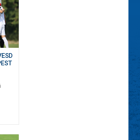
VESD
PEST
i