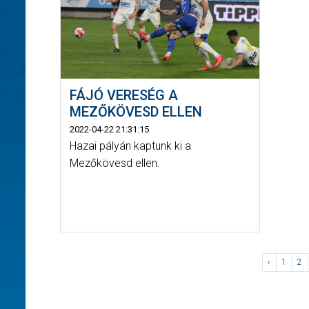
FÁJÓ VERESÉG A
MEZŐKÖVESD ELLEN
2022-04-22 21:31:15
Hazai pályán kaptunk ki a
Mezőkövesd ellen.
‹
1
2