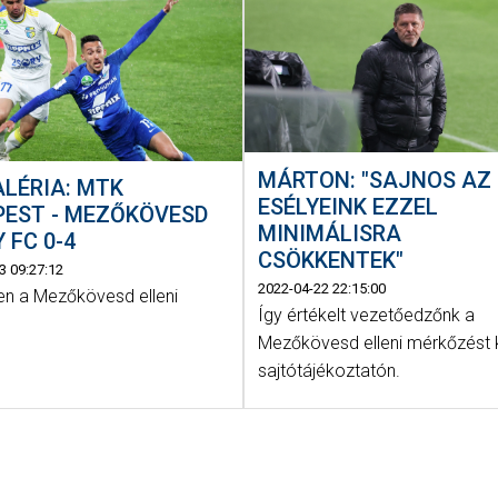
MÁRTON: "SAJNOS AZ
LÉRIA: MTK
ESÉLYEINK EZZEL
PEST - MEZŐKÖVESD
MINIMÁLISRA
 FC 0-4
CSÖKKENTEK"
3 09:27:12
2022-04-22 22:15:00
n a Mezőkövesd elleni
Így értékelt vezetőedzőnk a
Mezőkövesd elleni mérkőzést
sajtótájékoztatón.