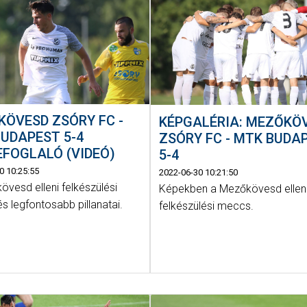
ÖVESD ZSÓRY FC -
KÉPGALÉRIA: MEZŐKÖ
UDAPEST 5-4
ZSÓRY FC - MTK BUDA
FOGLALÓ (VIDEÓ)
5-4
0 10:25:55
2022-06-30 10:21:50
vesd elleni felkészülési
Képekben a Mezőkövesd ellen
 legfontosabb pillanatai.
felkészülési meccs.