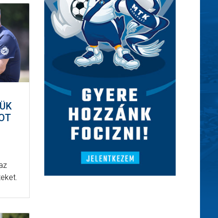
TÜK
OT
az
eket.