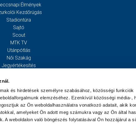
eccsnapi Élmények
zurkolói Kezdőrúgás
Stadiontúra
Sajtó
Scout
MTK TV
Utánpótlás
Női Szakág
Jegyértékesítés
Webshop
Stadion
znál.
Egyesület
almak és hirdetések személyre szabásához, közösségi funkciók
Kapcsolat
weboldalforgalmunk elemzéséhez. Ezenkívül közösségi média-, h
gosztjuk az Ön weboldalhasználatra vonatkozó adatait, akik ko
atokkal, amelyeket Ön adott meg számukra vagy az Ön által ha
ek. A weboldalon való böngészés folytatásával Ön hozzájárul a sü