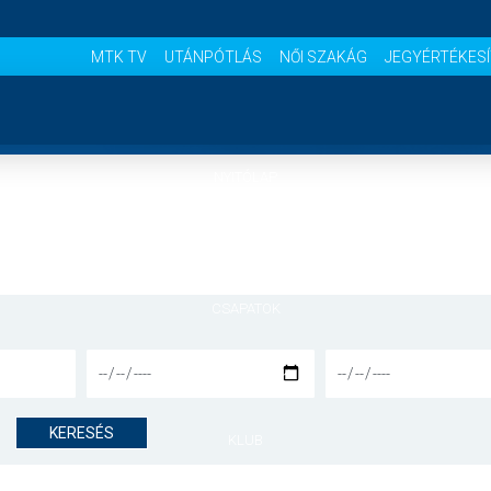
MTK TV
UTÁNPÓTLÁS
NŐI SZAKÁG
JEGYÉRTÉKES
NYITÓLAP
HÍREK
CSAPATOK
MÉRKŐZÉSEK
KERESÉS
KLUB