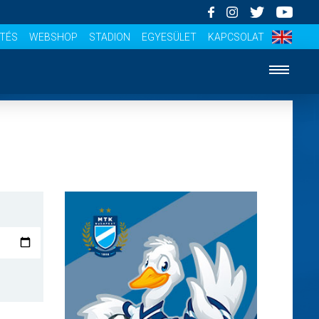
ÍTÉS
WEBSHOP
STADION
EGYESÜLET
KAPCSOLAT