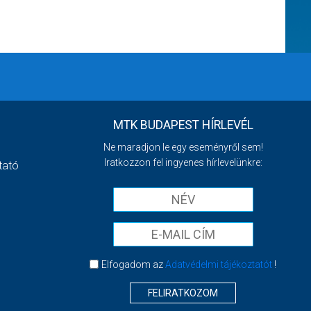
MTK BUDAPEST HÍRLEVÉL
Ne maradjon le egy eseményről sem!
Iratkozzon fel ingyenes hírlevelünkre:
tató
Elfogadom az
Adatvédelmi tájékoztatót
!
FELIRATKOZOM