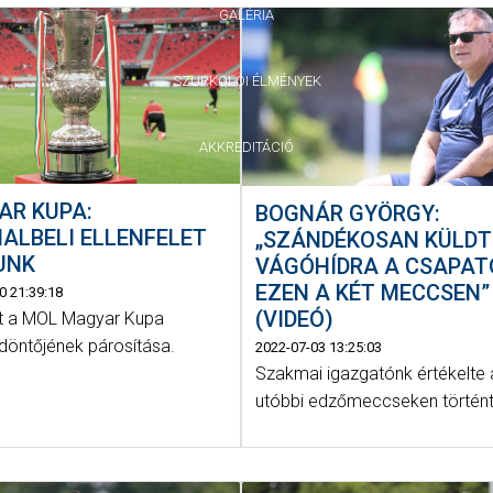
GALÉRIA
SZURKOLÓI ÉLMÉNYEK
AKKREDITÁCIÓ
AR KUPA:
BOGNÁR GYÖRGY:
ALBELI ELLENFELET
„SZÁNDÉKOSAN KÜLD
UNK
VÁGÓHÍDRA A CSAPAT
EZEN A KÉT MECCSEN”
0 21:39:18
(VIDEÓ)
lt a MOL Magyar Kupa
döntőjének párosítása.
2022-07-03 13:25:03
Szakmai igazgatónk értékelte 
utóbbi edzőmeccseken történt