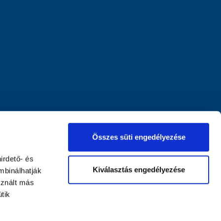
Összes süti engedélyezése
irdető- és
Kiválasztás engedélyezése
mbinálhatják
sznált más
tik