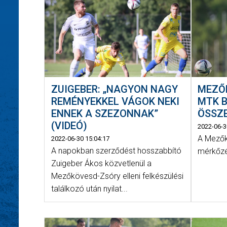
ZUIGEBER: „NAGYON NAGY
MEZŐK
REMÉNYEKKEL VÁGOK NEKI
MTK B
ENNEK A SZEZONNAK”
ÖSSZE
(VIDEÓ)
2022-06-3
A Mezőkö
2022-06-30 15:04:17
A napokban szerződést hosszabbító
mérkőzés
Zuigeber Ákos közvetlenül a
Mezőkövesd-Zsóry elleni felkészülési
találkozó után nyilat...