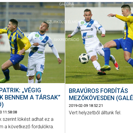
GALÉRIA
SZURKOLÓI ÉLMÉNYEK
AKKREDITÁCIÓ
PATRIK: „VÉGIG
BRAVÚROS FORDÍTÁS
K BENNEM A TÁRSAK”
MEZŐKÖVESDEN (GALÉ
Ó)
2019-02-09 18:52:21
0 11:58:08
Vert helyzetből álltunk fel.
 szerint lökést adhat ez a
m a következő fordulókra.