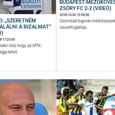
BUDAPEST-MEZŐKÖVE
ZSÓRY FC 2-2 (VIDEÓ)
2018-10-02 12:00:00
O: „SZERETNÉM
Szombati bajnoki mérkőzésün
ÁLÁLNI A BIZALMAT”
összefoglalója.
Ó)
8 17:25:00
iallo örül, hogy az MTK-
agja lehet.