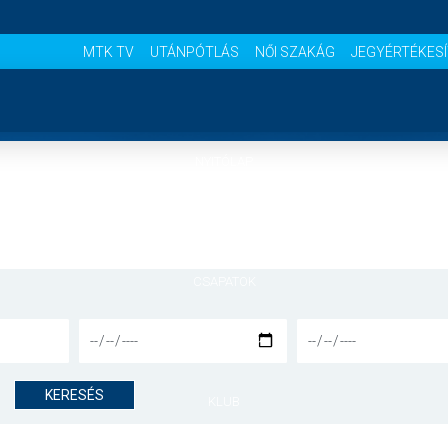
MTK TV
UTÁNPÓTLÁS
NŐI SZAKÁG
JEGYÉRTÉKES
NYITÓLAP
HÍREK
CSAPATOK
MÉRKŐZÉSEK
KERESÉS
KLUB