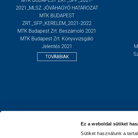
MTK BUDAPEST ZRT._SFP_2021-
2021_MLSZ JÓVÁHAGYÓ HATÁROZAT
MTK BUDAPEST
ZRT._SFP_KERELEM_2021-2022
MTK Budapest Zrt. Beszámoló 2021
MTK Budapest Zrt. Könyvvizsgáló
Jelentés 2021
M
S
TOVÁBBIAK
Ez a weboldal sütiket has
Sütiket használunk a tart