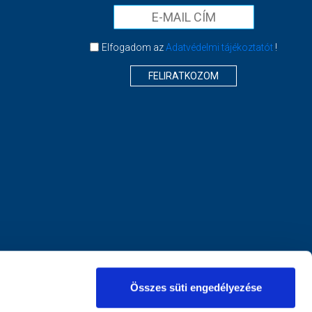
Elfogadom az
Adatvédelmi tájékoztatót
!
FELIRATKOZOM
Összes süti engedélyezése