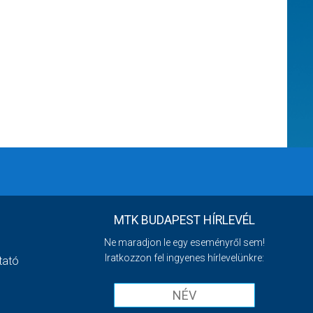
MTK BUDAPEST HÍRLEVÉL
Ne maradjon le egy eseményről sem!
Iratkozzon fel ingyenes hírlevelünkre:
tató