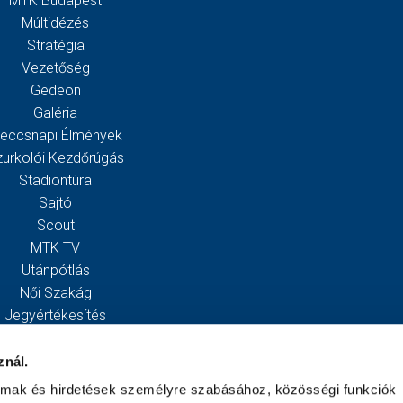
MTK Budapest
Múltidézés
Stratégia
Vezetőség
Gedeon
Galéria
eccsnapi Élmények
zurkolói Kezdőrúgás
Stadiontúra
Sajtó
Scout
MTK TV
Utánpótlás
Női Szakág
Jegyértékesítés
Webshop
Stadion
znál.
Egyesület
almak és hirdetések személyre szabásához, közösségi funkciók