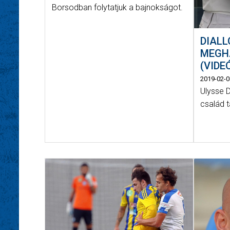
Borsodban folytatjuk a bajnokságot.
DIALL
MEGH
(VIDE
2019-02-0
Ulysse D
család t