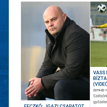
VASS 
BÍZTA
(VIDE
2019-02-1
Szélsőnk
győzele
FECZKÓ: „IGAZI CSAPATOT