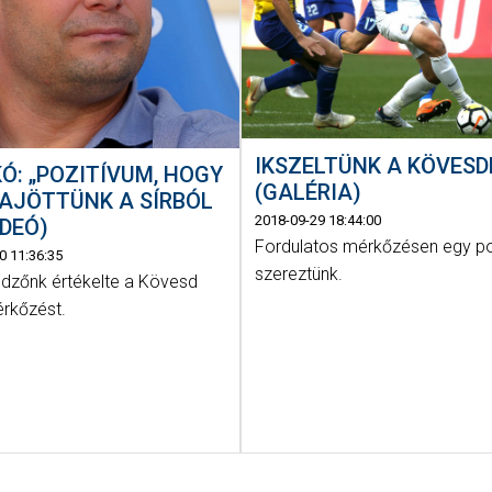
IKSZELTÜNK A KÖVESD
Ó: „POZITÍVUM, HOGY
(GALÉRIA)
AJÖTTÜNK A SÍRBÓL
2018-09-29 18:44:00
IDEÓ)
Fordulatos mérkőzésen egy p
0 11:36:35
szereztünk.
dzőnk értékelte a Kövesd
érkőzést.