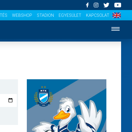
ÍTÉS
WEBSHOP
STADION
EGYESÜLET
KAPCSOLAT