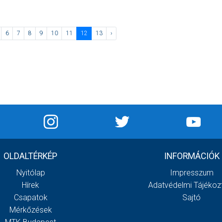
6
7
8
9
10
11
12
13
›
OLDALTÉRKÉP
INFORMÁCIÓK
Nyitólap
Impresszum
Hírek
Adatvédelmi Tájékoz
Csapatok
Sajtó
Mérkőzések