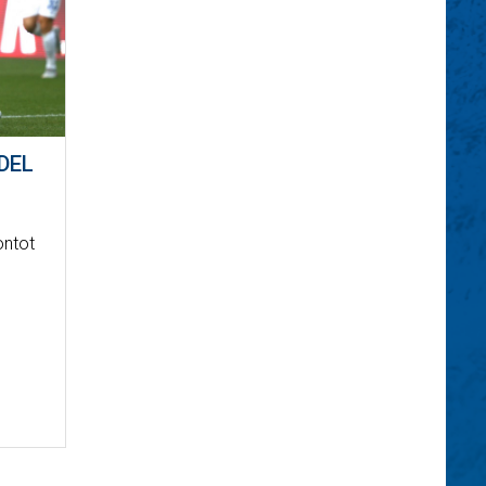
DEL
ontot