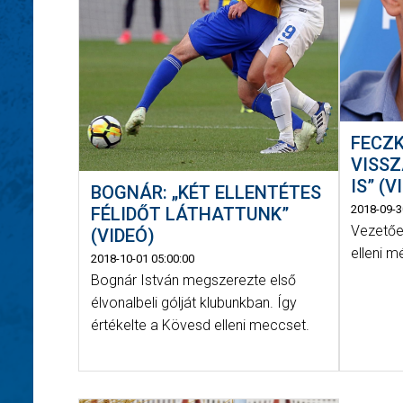
FECZK
VISSZ
IS” (V
BOGNÁR: „KÉT ELLENTÉTES
2018-09-3
FÉLIDŐT LÁTHATTUNK”
Vezetőe
(VIDEÓ)
elleni m
2018-10-01 05:00:00
Bognár István megszerezte első
élvonalbeli gólját klubunkban. Így
értékelte a Kövesd elleni meccset.