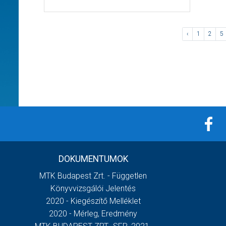
‹
1
2
5
DOKUMENTUMOK
MTK Budapest Zrt. - Független
Könyvvizsgálói Jelentés
2020 - Kiegészítő Melléklet
2020 - Mérleg, Eredmény