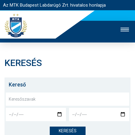
Az MTK Budapest Labdarúgó Zrt. hivatalos honlapja
KERESÉS
MTK TV
UTÁNPÓTLÁS
NŐI SZAKÁG
JEGYÉRTÉKESÍTÉS
WEBSHOP
STADION
Kereső
EGYESÜLET
KAPCSOLAT
NYITÓLAP
HÍREK
KERESÉS
CSAPATOK