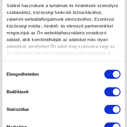
Sütiket használunk a tartalmak és hirdetések személyre
FORDÍTOTT, DE VÉGÜL DÖNTETLENT
szabásához, közösségi funkciók biztosításához,
JÁTSZOTT NB III-AS CSAPATUNK
valamint weboldalforgalmunk elemzéséhez. Ezenkívül
IVÁNCSÁN
közösségi média-, hirdető- és elemező partnereinkkel
megosztjuk az Ön weboldalhasználatra vonatkozó
2022-04-10 15:37:44
adatait, akik kombinálhatják az adatokat más olyan
Merényi és Kovács Máté is szép gólt szereztek, ami
adatokkal, amelyeket Ön adott meg számukra vagy az
végül egy pontot ért.
Ön által használt más szolgáltatásokból gyűjtöttek. A
weboldalon való böngészés folytatásával Ön hozzájárul a
sütik használatához.
Hozzájárulás
Elengedhetetlen
kiválasztása
Beállítások
Statisztikai
Marketing