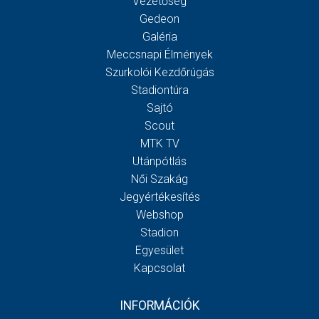
Vezetőség
Gedeon
Galéria
Meccsnapi Élmények
Szurkolói Kezdőrúgás
Stadiontúra
Sajtó
Scout
MTK TV
Utánpótlás
Női Szakág
Jegyértékesítés
Webshop
Stadion
Egyesület
Kapcsolat
INFORMÁCIÓK