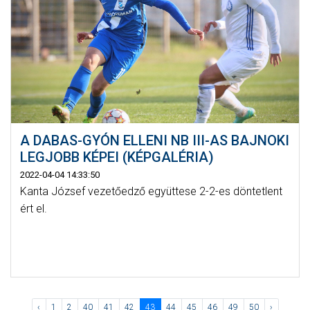
A DABAS-GYÓN ELLENI NB III-AS BAJNOKI
LEGJOBB KÉPEI (KÉPGALÉRIA)
2022-04-04 14:33:50
Kanta József vezetőedző együttese 2-2-es döntetlent
ért el.
‹
1
2
40
41
42
43
44
45
46
49
50
›