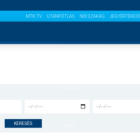
MTK TV
UTÁNPÓTLÁS
NŐI SZAKÁG
JEGYÉRTÉKES
NYITÓLAP
HÍREK
CSAPATOK
MÉRKŐZÉSEK
KERESÉS
KLUB