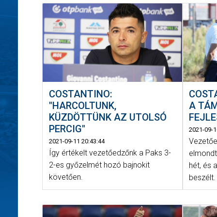
COSTANTINO:
COST
"HARCOLTUNK,
A TÁ
KÜZDÖTTÜNK AZ UTOLSÓ
FEJLE
PERCIG"
2021-09-1
Vezetőe
2021-09-11 20:43:44
Így értékelt vezetőedzőnk a Paks 3-
elmondta
2-es győzelmét hozó bajnokit
hét, és 
követően.
beszélt.