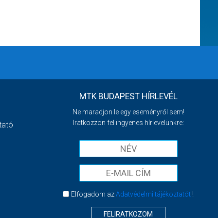
MTK BUDAPEST HÍRLEVÉL
Ne maradjon le egy eseményről sem!
Iratkozzon fel ingyenes hírlevelünkre:
tató
Elfogadom az
Adatvédelmi tájékoztatót
!
FELIRATKOZOM