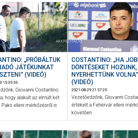
GALÉRIA
SZURKOLÓI ÉLMÉNYEK
AKKREDITÁCIÓ
COSTANTINO: „HA JOB
ANTINO: „PRÓBÁLTUK
DÖNTÉSEKET HOZUNK,
MADÓ JÁTÉKUNKAT
NYERHETTÜNK VOLNA
SZTENI” (VIDEÓ)
(VIDEÓ)
0 15:35:55
dzőnk, Giovanni Costantino
2021-08-29 21:57:25
Vezetőedzőnk, Giovanni Costa
, hogy alakult az elmúlt két
értékelt a Fehérvár elleni mérk
a Paks elleni mérkőzésről is
követően.