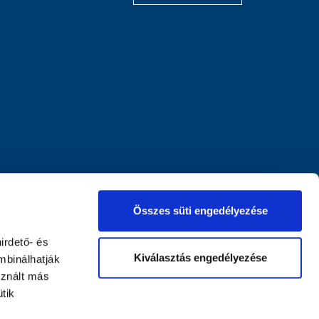
Összes süti engedélyezése
irdető- és
Kiválasztás engedélyezése
mbinálhatják
sznált más
tik