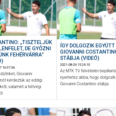
NTINO: „TISZTELJÜK
ÍGY DOLGOZIK EGYÜTT
LENFELET, DE GYŐZNI
GIOVANNI COSTANTIN
ÜNK FEHÉRVÁRRA”
STÁBJA (VIDEÓ)
Ó)
2021-08-26 15:24:10
7 16:37:36
Az MTK TV felvételén bepillant
dzőnket, Giovanni
nyerhetsz abba, hogy dolgozik
nót kérdeztük az eddigi
Giovanni Costantino stábja.
ről, valamint a hétvégi
ól.