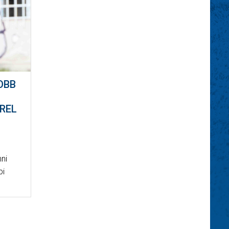
OBB
REL
nni
pi