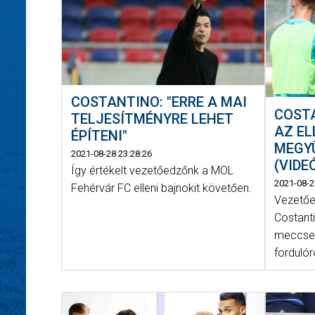
COSTANTINO: "ERRE A MAI
COSTA
TELJESÍTMÉNYRE LEHET
AZ EL
ÉPÍTENI"
MEGY
2021-08-28 23:28:26
(VIDE
Így értékelt vezetőedzőnk a MOL
2021-08-2
Fehérvár FC elleni bajnokit követően.
Vezetőe
Costanti
meccsek
fordulór