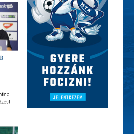
B
”
ntino
őzést