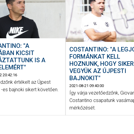
NTINO: "A
COSTANTINO: "A LEGJ
ÁBAN KICSIT
FORMÁNKAT KELL
ÁZTATTUNK IS A
HOZNUNK, HOGY SIKER
ELEMÉRT"
VEGYÜK AZ ÚJPESTI
2 20:42:16
BAJNOKIT"
dzőnk értékelt az Újpest
2021-08-21 09:40:00
-1-es bajnoki sikert követően.
Így várja vezetőedzőnk, Giova
Costantino csapatunk vasárna
mérkőzését.