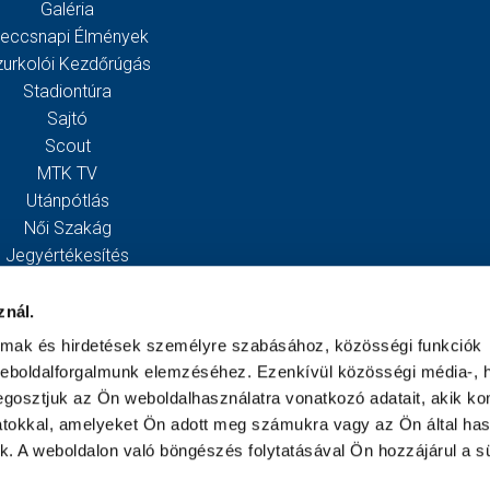
Galéria
eccsnapi Élmények
zurkolói Kezdőrúgás
Stadiontúra
Sajtó
Scout
MTK TV
Utánpótlás
Női Szakág
Jegyértékesítés
Webshop
Stadion
znál.
Egyesület
almak és hirdetések személyre szabásához, közösségi funkciók
Kapcsolat
weboldalforgalmunk elemzéséhez. Ezenkívül közösségi média-, h
gosztjuk az Ön weboldalhasználatra vonatkozó adatait, akik ko
atokkal, amelyeket Ön adott meg számukra vagy az Ön által ha
ek. A weboldalon való böngészés folytatásával Ön hozzájárul a sü