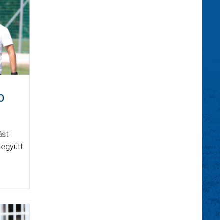
O
ást
 együtt