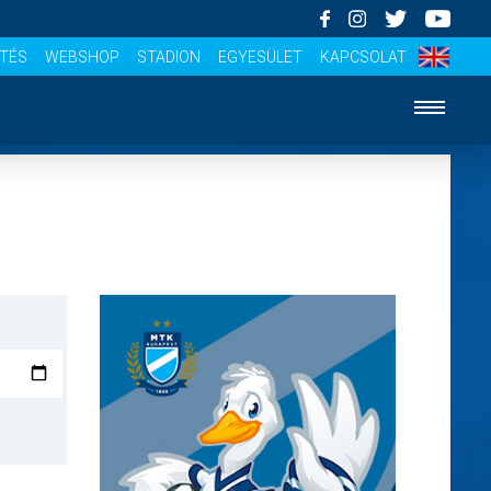
ÍTÉS
WEBSHOP
STADION
EGYESÜLET
KAPCSOLAT