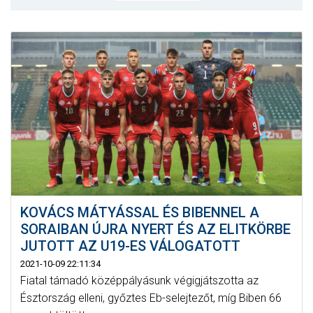
MÉRKŐZÉSEK
KLUB
GALÉRIA
SZURKOLÓI ÉLMÉNYEK
AKKREDITÁCIÓ
KOVÁCS MÁTYÁSSAL ÉS BIBENNEL A
SORAIBAN ÚJRA NYERT ÉS AZ ELITKÖRBE
JUTOTT AZ U19-ES VÁLOGATOTT
2021-10-09 22:11:34
Fiatal támadó középpályásunk végigjátszotta az
Észtország elleni, győztes Eb-selejtezőt, míg Biben 66