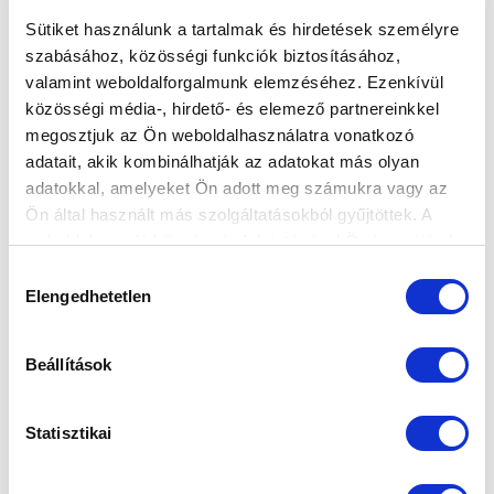
Sütiket használunk a tartalmak és hirdetések személyre
szabásához, közösségi funkciók biztosításához,
valamint weboldalforgalmunk elemzéséhez. Ezenkívül
DABAS-GYÓN FC - MTK BUDAPEST II 0-1
közösségi média-, hirdető- és elemező partnereinkkel
ÖSSZEFOGLALÓ (VIDEÓ)
megosztjuk az Ön weboldalhasználatra vonatkozó
adatait, akik kombinálhatják az adatokat más olyan
2021-09-27 21:54:55
NB III-as csapatunk vasárnapi győzelmének helyzetei
adatokkal, amelyeket Ön adott meg számukra vagy az
Ön által használt más szolgáltatásokból gyűjtöttek. A
és gólja videón.
weboldalon való böngészés folytatásával Ön hozzájárul a
sütik használatához.
Hozzájárulás
Elengedhetetlen
kiválasztása
Beállítások
Statisztikai