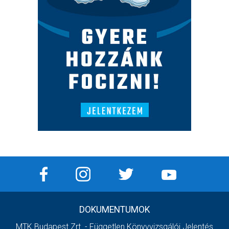
DOKUMENTUMOK
MTK Budapest Zrt. - Független Könyvvizsgálói Jelentés