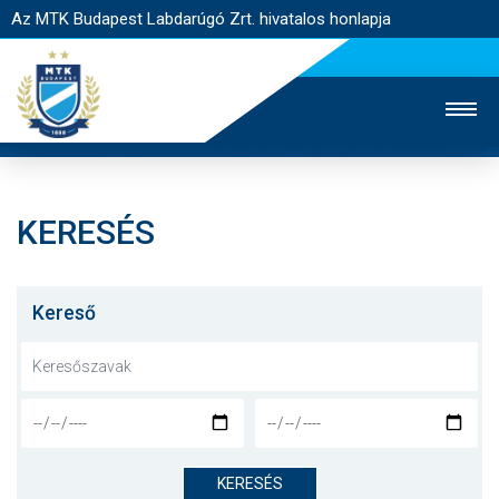
Az MTK Budapest Labdarúgó Zrt. hivatalos honlapja
KERESÉS
MTK TV
UTÁNPÓTLÁS
NŐI SZAKÁG
JEGYÉRTÉKESÍTÉS
WEBSHOP
STADION
Kereső
EGYESÜLET
KAPCSOLAT
NYITÓLAP
HÍREK
KERESÉS
CSAPATOK