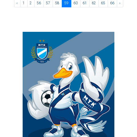
‹
1
2
56
57
58
59
60
61
62
65
66
›