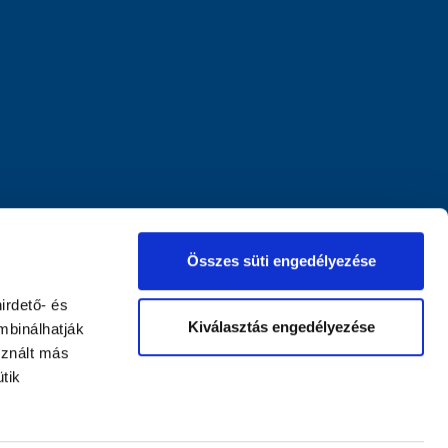
Összes süti engedélyezése
irdető- és
Kiválasztás engedélyezése
mbinálhatják
sznált más
tik