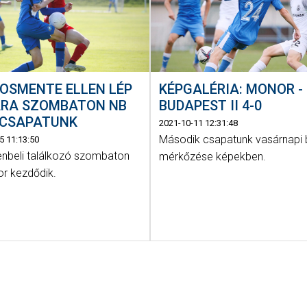
KÉPGALÉRIA: MONOR -
OSMENTE ELLEN LÉP
BUDAPEST II 4-0
ÁRA SZOMBATON NB
S CSAPATUNK
2021-10-11 12:31:48
Második csapatunk vasárnapi 
5 11:13:50
enbeli találkozó szombaton
mérkőzése képekben.
or kezdődik.