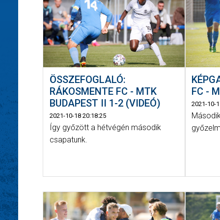
ÖSSZEFOGLALÓ:
KÉPG
RÁKOSMENTE FC - MTK
FC - 
BUDAPEST II 1-2 (VIDEÓ)
2021-10-1
Második
2021-10-18 20:18:25
Így győzött a hétvégén második
győzelm
csapatunk.