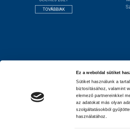
S
TOVÁBBIAK
Ez a weboldal sütiket has
Sütiket használunk a tart
biztosításához, valamint 
elemező partnereinkkel me
az adatokat más olyan ad
szolgáltatásokból gyűjtött
használatához.