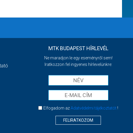
MTK BUDAPEST HÍRLEVÉL
Ne maradjon le egy eseményről sem!
Iratkozzon fel ingyenes hírlevelünkre:
tató
Elfogadom az
Adatvédelmi tájékoztatót
!
FELIRATKOZOM