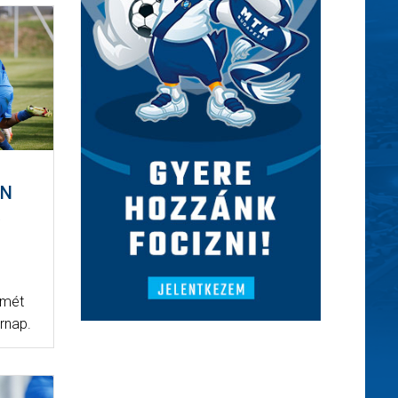
EN
K
smét
árnap.