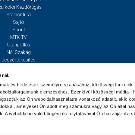
zurkolói Kezdőrúgás
Stadiontúra
Sajtó
Scout
MTK TV
Utánpótlás
Női Szakág
Jegyértékesítés
Webshop
Stadion
znál.
Egyesület
almak és hirdetések személyre szabásához, közösségi funkciók
Kapcsolat
weboldalforgalmunk elemzéséhez. Ezenkívül közösségi média-, h
gosztjuk az Ön weboldalhasználatra vonatkozó adatait, akik ko
atokkal, amelyeket Ön adott meg számukra vagy az Ön által ha
ek. A weboldalon való böngészés folytatásával Ön hozzájárul a sü