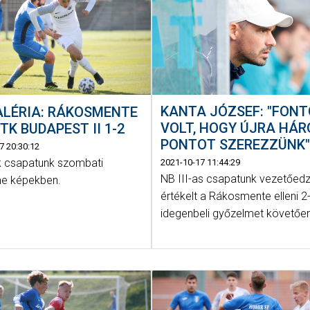
KANTA JÓZSEF: "FON
ALÉRIA: RÁKOSMENTE
VOLT, HOGY ÚJRA HÁ
MTK BUDAPEST II 1-2
PONTOT SZEREZZÜNK
7 20:30:12
 csapatunk szombati
2021-10-17 11:44:29
NB III-as csapatunk vezetőed
e képekben.
értékelt a Rákosmente elleni 2
idegenbeli győzelmet követőe