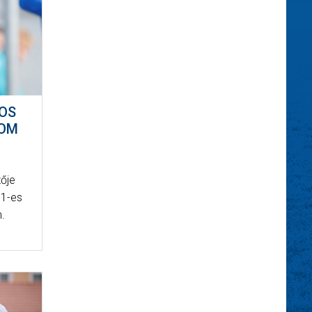
TOS
ROM
"
zője
-1-es
n.