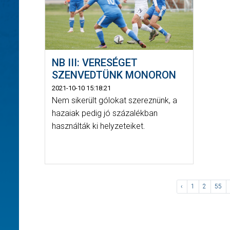
NB III: VERESÉGET
SZENVEDTÜNK MONORON
2021-10-10 15:18:21
Nem sikerült gólokat szereznünk, a
hazaiak pedig jó százalékban
használták ki helyzeteiket.
‹
1
2
55