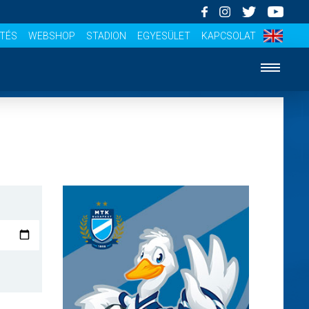
ÍTÉS
WEBSHOP
STADION
EGYESÜLET
KAPCSOLAT