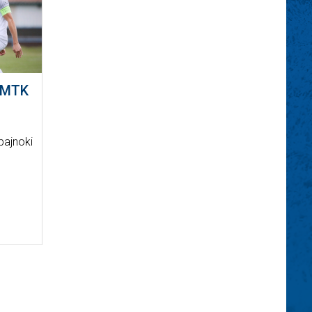
 MTK
bajnoki