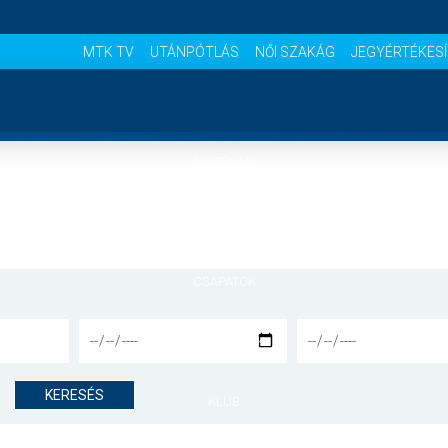
MTK TV
UTÁNPÓTLÁS
NŐI SZAKÁG
JEGYÉRTÉKES
NYITÓLAP
HÍREK
CSAPATOK
MÉRKŐZÉSEK
KERESÉS
KLUB