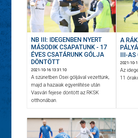
NB III: IDEGENBEN NYERT
A RÁK
MÁSODIK CSAPATUNK - 17
PÁLY
ÉVES CSATÁRUNK GÓLJA
III-A
DÖNTÖTT
2021-10-1
Az ideg
2021-10-16 13:31:10
A szünetben Osei góljával vezettünk,
11 órak
majd a hazaiak egyenlítése után
Vasvári fejese döntött az RKSK
otthonában.