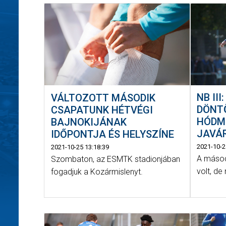
NB II
VÁLTOZOTT MÁSODIK
DÖNT
CSAPATUNK HÉTVÉGI
HÓDM
BAJNOKIJÁNAK
JAVÁ
IDŐPONTJA ÉS HELYSZÍNE
2021-10-2
2021-10-25 13:18:39
A másod
Szombaton, az ESMTK stadionjában
volt, de
fogadjuk a Kozármislenyt.