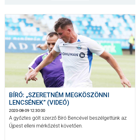
MÉRKŐZÉSEK
KLUB
GALÉRIA
SZURKOLÓI ÉLMÉNYEK
AKKREDITÁCIÓ
BÍRÓ: „SZERETNÉM MEGKÖSZÖNNI
LENCSÉNEK” (VIDEÓ)
2020-08-09 12:30:00
A győztes gólt szerző Bíró Bencével beszélgettünk az
Újpest elleni mérkőzést követően.