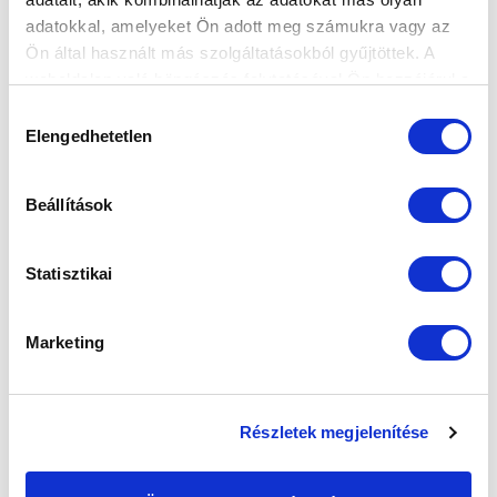
pillanatai, Bíró Bence és Gera Dániel góljával.
adatokkal, amelyeket Ön adott meg számukra vagy az
Ön által használt más szolgáltatásokból gyűjtöttek. A
weboldalon való böngészés folytatásával Ön hozzájárul a
sütik használatához.
Hozzájárulás
Elengedhetetlen
kiválasztása
‹
1
2
Beállítások
Statisztikai
Marketing
Részletek megjelenítése