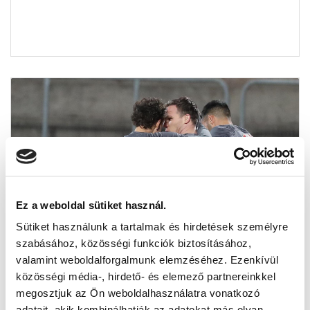
Ez a weboldal sütiket használ.
Sütiket használunk a tartalmak és hirdetések személyre
szabásához, közösségi funkciók biztosításához,
DUNAÚJVÁROS - MTK BUDAPEST 0-2 (0-1)
valamint weboldalforgalmunk elemzéséhez. Ezenkívül
- ÖSSZEFOGLALÓ (VIDEÓ)
közösségi média-, hirdető- és elemező partnereinkkel
2020-02-20 08:00:00
megosztjuk az Ön weboldalhasználatra vonatkozó
A Dunaújváros elleni győzelmünk legfontosabb
adatait, akik kombinálhatják az adatokat más olyan