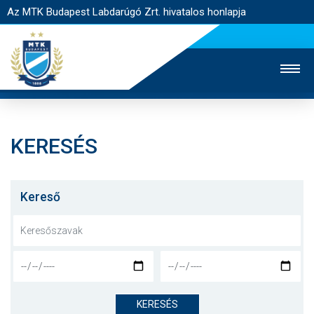
Az MTK Budapest Labdarúgó Zrt. hivatalos honlapja
KERESÉS
MTK TV
UTÁNPÓTLÁS
NŐI SZAKÁG
JEGYÉRTÉKESÍTÉS
WEBSHOP
STADION
Kereső
EGYESÜLET
KAPCSOLAT
NYITÓLAP
HÍREK
KERESÉS
CSAPATOK