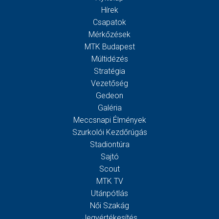
Hírek
Csapatok
Mérkőzések
MTK Budapest
Múltidézés
Stratégia
Vezetőség
Gedeon
Galéria
Meccsnapi Élmények
Szurkolói Kezdőrúgás
Stadiontúra
Sajtó
Scout
MTK TV
Utánpótlás
Női Szakág
Jegyértékesítés