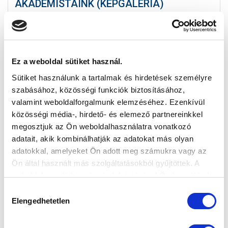
AKADÉMISTÁINK (KÉPGALÉRIA)
2020-03-01 09:10:00
Képriportunkból kiderül, milyen körülmények között
töltik mindennapjaikat és dolgozhatnak akadémistáink.
Ez a weboldal sütiket használ.
Sütiket használunk a tartalmak és hirdetések személyre
szabásához, közösségi funkciók biztosításához,
valamint weboldalforgalmunk elemzéséhez. Ezenkívül
közösségi média-, hirdető- és elemező partnereinkkel
megosztjuk az Ön weboldalhasználatra vonatkozó
adatait, akik kombinálhatják az adatokat más olyan
adatokkal, amelyeket Ön adott meg számukra vagy az
Ön által használt más szolgáltatásokból gyűjtöttek. A
weboldalon való böngészés folytatásával Ön hozzájárul a
sütik használatához.
Hozzájárulás
Elengedhetetlen
kiválasztása