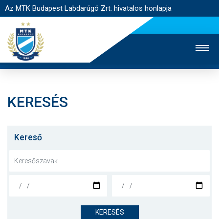
Az MTK Budapest Labdarúgó Zrt. hivatalos honlapja
KERESÉS
MTK TV
UTÁNPÓTLÁS
NŐI SZAKÁG
JEGYÉRTÉKESÍTÉS
WEBSHOP
STADION
Kereső
EGYESÜLET
KAPCSOLAT
NYITÓLAP
HÍREK
KERESÉS
CSAPATOK