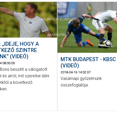
GALÉRIA
SZURKOLÓI ÉLMÉNYEK
AKKREDITÁCIÓ
: „IDEJE, HOGY A
TKEZŐ SZINTRE
NK” (VIDEÓ)
MTK BUDAPEST - KBSC
4 08:00:00
(VIDEÓ)
Boris beszélt a válogatott
2018-04-16 14:02:07
l és arról, mit szeretne látni
Vasárnapi győzelmünk
nktól a következő
összefoglalója.
ken.