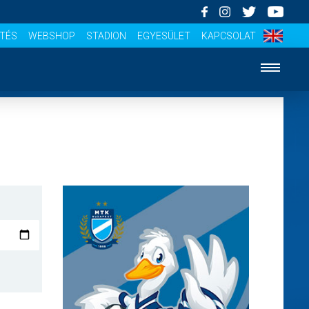
ÍTÉS
WEBSHOP
STADION
EGYESÜLET
KAPCSOLAT