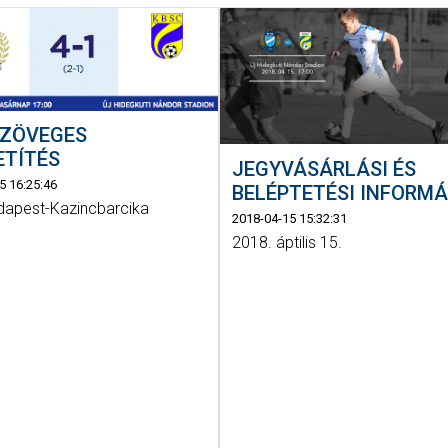
SZÖVEGES
ETÍTÉS
JEGYVÁSÁRLÁSI ÉS
5 16:25:46
BELÉPTETÉSI INFORM
apest-Kazincbarcika
2018-04-15 15:32:31
2018. áptilis 15.