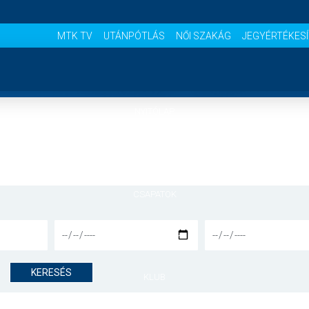
MTK TV
UTÁNPÓTLÁS
NŐI SZAKÁG
JEGYÉRTÉKES
NYITÓLAP
HÍREK
CSAPATOK
MÉRKŐZÉSEK
KERESÉS
KLUB