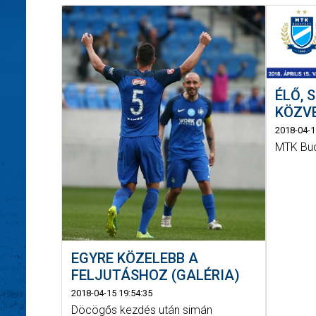
ÉLŐ, 
KÖZV
2018-04-1
MTK Bud
EGYRE KÖZELEBB A
FELJUTÁSHOZ (GALÉRIA)
2018-04-15 19:54:35
Döcögős kezdés után simán