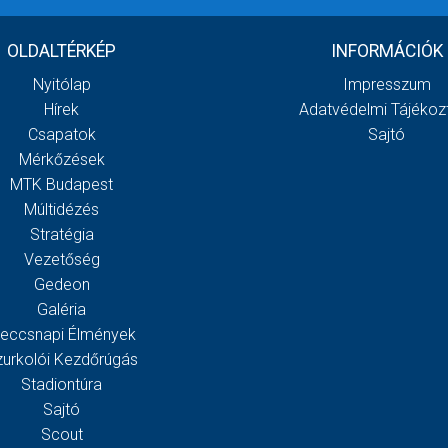
OLDALTÉRKÉP
INFORMÁCIÓK
Nyitólap
Impresszum
Hírek
Adatvédelmi Tájékoz
Csapatok
Sajtó
Mérkőzések
MTK Budapest
Múltidézés
Stratégia
Vezetőség
Gedeon
Galéria
eccsnapi Élmények
zurkolói Kezdőrúgás
Stadiontúra
Sajtó
Scout