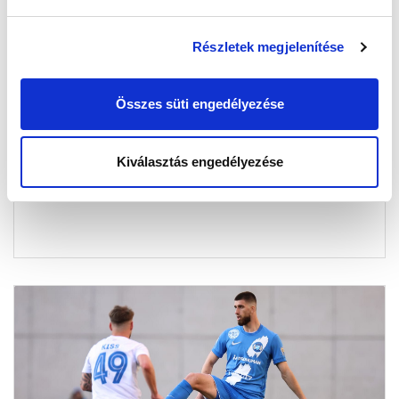
Részletek megjelenítése
GYŐZELEM A PÁLYÁN, ÉLMÉNY EGY
ÉLETRE (VIDEÓ)
Összes süti engedélyezése
2026-04-14 09:41:39
A szombati ZTE FC elleni bajnoki találkozónkat az
Kiválasztás engedélyezése
április 2-i Autizmus Világnapja alkalmából szervezett
programsorozat j...