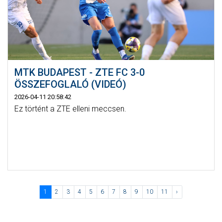
MTK BUDAPEST - ZTE FC 3-0
ÖSSZEFOGLALÓ (VIDEÓ)
2026-04-11 20:58:42
Ez történt a ZTE elleni meccsen.
1
2
3
4
5
6
7
8
9
10
11
›