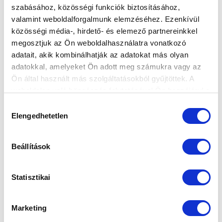
szabásához, közösségi funkciók biztosításához,
valamint weboldalforgalmunk elemzéséhez. Ezenkívül
HÉTFŐI MECCSEL KEZDJÜK AZ IDÉNYT,
közösségi média-, hirdető- és elemező partnereinkkel
SZOMBATON LESZ A FŐVÁROSI
megosztjuk az Ön weboldalhasználatra vonatkozó
RANGADÓ
adatait, akik kombinálhatják az adatokat más olyan
2026-07-16 12:34:12
adatokkal, amelyeket Ön adott meg számukra vagy az
Az MLSZ Versenybizottsága kijelölte az OTP Bank Liga
Ön által használt más szolgáltatásokból gyűjtöttek. A
első két fordulójának pontos kezdési időpontjait.
weboldalon való böngészés folytatásával Ön hozzájárul a
sütik használatához.
Hozzájárulás
Elengedhetetlen
kiválasztása
Beállítások
Statisztikai
Marketing