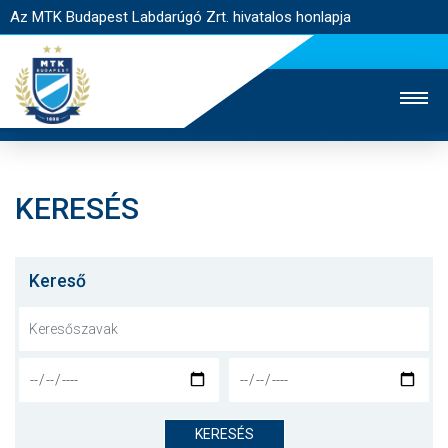
Az MTK Budapest Labdarúgó Zrt. hivatalos honlapja
KERESÉS
MTK TV
UTÁNPÓTLÁS
NŐI SZAKÁG
JEGYÉRTÉKESÍTÉS
WEBSHOP
STADION
Kereső
EGYESÜLET
KAPCSOLAT
NYITÓLAP
HÍREK
KERESÉS
CSAPATOK