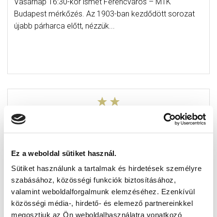
Vasárnap 16:30-kor ismét Ferencváros – MTK
Budapest mérkőzés. Az 1903-ban kezdődött sorozat
újabb párharca előtt, nézzük...
Ez a weboldal sütiket használ.
Sütiket használunk a tartalmak és hirdetések személyre
szabásához, közösségi funkciók biztosításához,
valamint weboldalforgalmunk elemzéséhez. Ezenkívül
közösségi média-, hirdető- és elemező partnereinkkel
VASÁRNAP IS ÁRULUNK JEGYET –
megosztjuk az Ön weboldalhasználatra vonatkozó