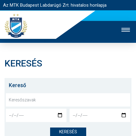
Az MTK Budapest Labdarúgó Zrt. hivatalos honlapja
KERESÉS
MTK TV
UTÁNPÓTLÁS
NŐI SZAKÁG
JEGYÉRTÉKESÍTÉS
WEBSHOP
STADION
Kereső
EGYESÜLET
KAPCSOLAT
NYITÓLAP
HÍREK
KERESÉS
CSAPATOK