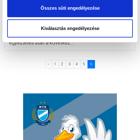
BAJNOKI LABDARÚGÓ-MÉRKŐZÉSSEL
Összes süti engedélyezése
KAPCSOLATBAN.
2014-08-27 07:25:02
A Magyar Labdarúgó Szövetséggel, a rendőri
Kiválasztás engedélyezése
szervekkel és a Ferencvárosi Torna Clubbal történt
egyeztetés után a következ...
‹
1
2
3
4
5
6