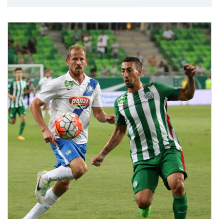
MÉRKŐZÉSEK
KLUB
GALÉRIA
SZURKOLÓI ÉLMÉNYEK
AKKREDITÁCIÓ