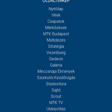
OLDALTÉRKÉP
Nyitólap
Hírek
Csapatok
Mérkőzések
MTK Budapest
Múltidézés
Stratégia
Vezetőség
Gedeon
Galéria
Meccsnapi Élmények
Szurkolói Kezdőrúgás
Stadiontúra
Sajtó
Scout
MTK TV
Utánpótlás