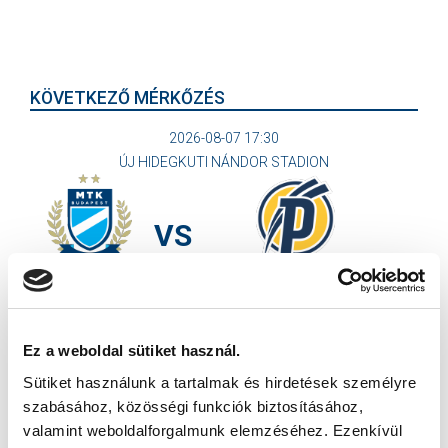
KÖVETKEZŐ MÉRKŐZÉS
2026-08-07 17:30
ÚJ HIDEGKUTI NÁNDOR STADION
VS
MTK BUDAPEST
PUSKÁS AKADÉMIA FC
MTK BUDAPEST HÍRLEVÉL
Ez a weboldal sütiket használ.
Ne maradjon le egy eseményről sem! Iratkozzon fel ingyenes
Sütiket használunk a tartalmak és hirdetések személyre
hírlevelünkre:
szabásához, közösségi funkciók biztosításához,
valamint weboldalforgalmunk elemzéséhez. Ezenkívül