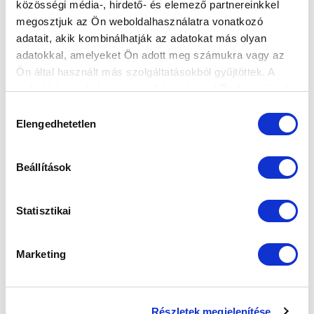
közösségi média-, hirdető- és elemező partnereinkkel
megosztjuk az Ön weboldalhasználatra vonatkozó
adatait, akik kombinálhatják az adatokat más olyan
adatokkal, amelyeket Ön adott meg számukra vagy az
Elfogadom az
Adatvédelmi tájékoztatót
!
Ön által használt más szolgáltatásokból gyűjtöttek. A
weboldalon való böngészés folytatásával Ön hozzájárul a
FELIRATKOZOM
sütik használatához.
Hozzájárulás
Elengedhetetlen
kiválasztása
SZPONZOROK
Beállítások
Statisztikai
Marketing
Részletek megjelenítése