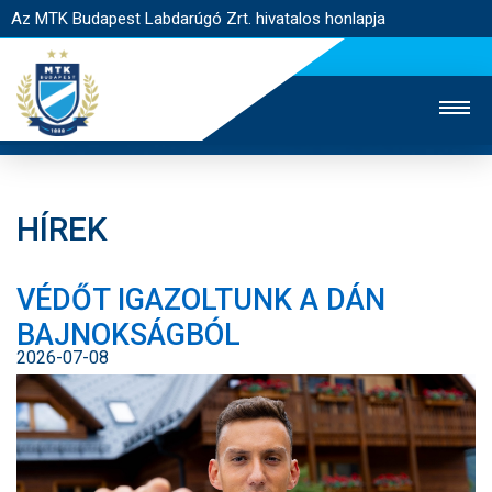
Az MTK Budapest Labdarúgó Zrt. hivatalos honlapja
HÍREK
MTK TV
UTÁNPÓTLÁS
NŐI SZAKÁG
VÉDŐT IGAZOLTUNK A DÁN
JEGYÉRTÉKESÍTÉS
WEBSHOP
STADION
BAJNOKSÁGBÓL
EGYESÜLET
KAPCSOLAT
2026-07-08
NYITÓLAP
HÍREK
CSAPATOK