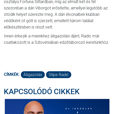
osztályú Fortuna Sittardban, míg az elmúlt két és fél
szezonban a dán Viborgot erősítette, amellyel legutóbb az
ötödik helyet szerezte meg. A dán élvonalbeli klubban
védőként öt gólt is szerzett, emellett három találat
előkészítésben is részt vett.
Innen érkezik a mieinkhez átigazolási díjért, Radic már
csatlakozott is a Szlovéniában edzőtáborozó keretünkhöz.
CÍMKÉK:
Átigazolás
Stipe Radić
KAPCSOLÓDÓ CIKKEK