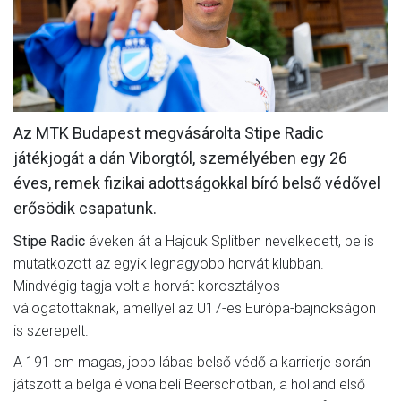
MÉRKŐZÉSEK
KLUB
GALÉRIA
Az MTK Budapest megvásárolta Stipe Radic
SZURKOLÓI ÉLMÉNYEK
játékjogát a dán Viborgtól, személyében egy 26
AKKREDITÁCIÓ
éves, remek fizikai adottságokkal bíró belső védővel
erősödik csapatunk.
Stipe Radic
éveken át a Hajduk Splitben nevelkedett, be is
mutatkozott az egyik legnagyobb horvát klubban.
Mindvégig tagja volt a horvát korosztályos
válogatottaknak, amellyel az U17-es Európa-bajnokságon
is szerepelt.
A 191 cm magas, jobb lábas belső védő a karrierje során
játszott a belga élvonalbeli Beerschotban, a holland első